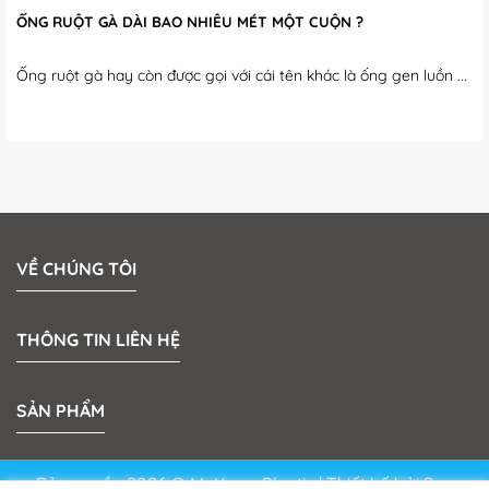
ỐNG RUỘT GÀ DÀI BAO NHIÊU MÉT MỘT CUỘN ?
Ống ruột gà hay còn được gọi với cái tên khác là ống gen luồn ...
VỀ CHÚNG TÔI
THÔNG TIN LIÊN HỆ
SẢN PHẨM
Bản quyền 2026 © MeKong Plastic | Thiết kế bởi
Sun