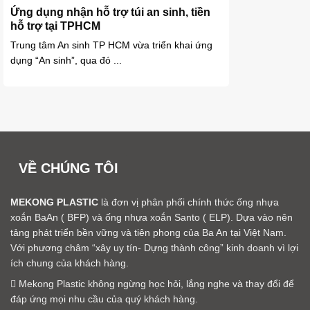
Ứng dụng nhận hỗ trợ túi an sinh, tiền
hỗ trợ tại TPHCM
Trung tâm An sinh TP HCM vừa triển khai ứng
dụng “An sinh”, qua đó ...
VỀ CHÚNG TÔI
MEKONG PLASTIC
là đơn vị phân phối chính thức ống nhựa
xoắn BaAn ( BFP) và ống nhựa xoắn Santo ( ELP). Dựa vào nên
tảng phát triển bền vững và tiên phong của Ba An tại Việt Nam.
Với phương châm “xây uy tín- Dựng thành công” kinh doanh vì lợi
ích chung của khách hàng.
Mekong Plastic không ngừng học hỏi, lắng nghe và thay đổi để
đáp ứng mọi nhu cầu của quý khách hàng.