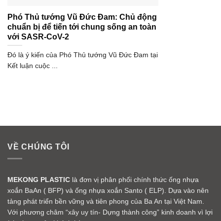
Phó Thủ tướng Vũ Đức Đam: Chủ động
chuẩn bị để tiến tới chung sống an toàn
với SASR-CoV-2
Đó là ý kiến của Phó Thủ tướng Vũ Đức Đam tại
Kết luận cuộc ...
VỀ CHÚNG TÔI
MEKONG PLASTIC
là đơn vị phân phối chính thức ống nhựa
xoắn BaAn ( BFP) và ống nhựa xoắn Santo ( ELP). Dựa vào nên
tảng phát triển bền vững và tiên phong của Ba An tại Việt Nam.
Với phương châm “xây uy tín- Dựng thành công” kinh doanh vì lợi