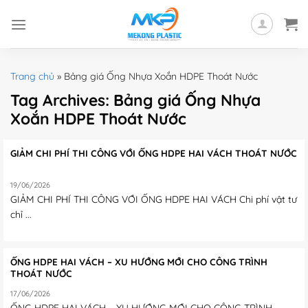
Skip
to
content
Trang chủ
»
Bảng giá Ống Nhựa Xoắn HDPE Thoát Nước
Tag Archives:
Bảng giá Ống Nhựa
Xoắn HDPE Thoát Nước
GIẢM CHI PHÍ THI CÔNG VỚI ỐNG HDPE HAI VÁCH THOÁT NƯỚC
19/06/2026
GIẢM CHI PHÍ THI CÔNG VỚI ỐNG HDPE HAI VÁCH Chi phí vật tư
chỉ ...
ỐNG HDPE HAI VÁCH – XU HƯỚNG MỚI CHO CÔNG TRÌNH
THOÁT NƯỚC
17/06/2026