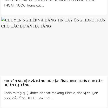
ỐNG HDPE HAI VÁCH – XU HƯỚNG MỚI CHO CÔNG TRÌNH
THOÁT NƯỚC Trong các ...
CHUYÊN NGHIỆP VÀ ĐÁNG TIN CẬY: ỐNG HDPE TRƠN CHO CÁC
DỰ ÁN HẠ TẦNG
Chào mừng quý khách đến với Mekong Plastic, đơn vị chuyên
cung cấp Ống HDPE Trơn chất ...