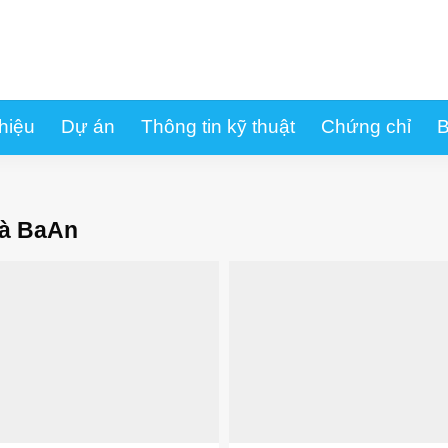
thiệu
Dự án
Thông tin kỹ thuật
Chứng chỉ
B
và BaAn