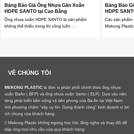
Bảng Báo Giá Ống Nhựa Gân Xoắn
Bảng Báo G
HDPE SANTO tại Cao Bằng
HDPE SANTO
Ống nhựa xoắn HDPE SANTO là sản phẩm
Các sản phẩm 
không thể thiếu trong thi công luồn ...
Mekong Plastic
VỀ CHÚNG TÔI
MEKONG PLASTIC
là đơn vị phân phối chính thức ống nhựa
xoắn BaAn ( BFP) và ống nhựa xoắn Santo ( ELP). Dựa vào nên
tảng phát triển bền vững và tiên phong của Ba An tại Việt Nam.
Với phương châm “xây uy tín- Dựng thành công” kinh doanh vì lợi
ích chung của khách hàng.
Mekong Plastic không ngừng học hỏi, lắng nghe và thay đổi để
đáp ứng mọi nhu cầu của quý khách hàng.