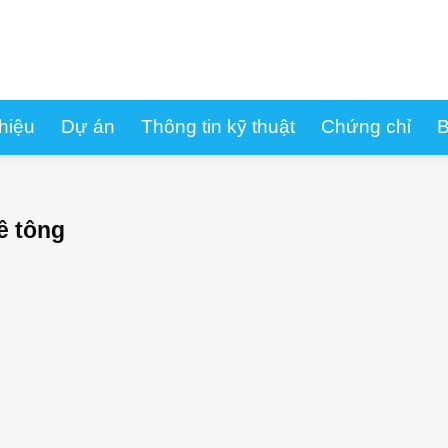
thiệu
Dự án
Thông tin kỹ thuật
Chứng chỉ
B
ê tông