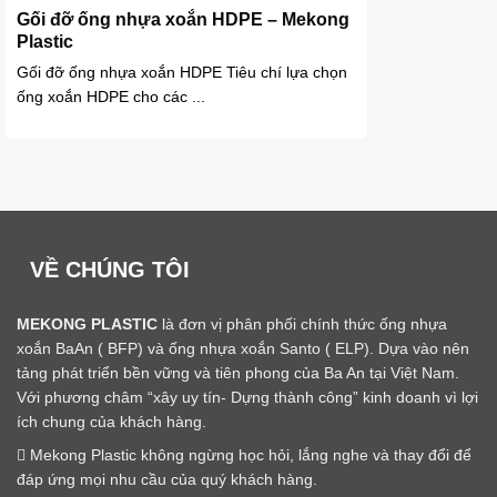
Gối đỡ ống nhựa xoắn HDPE – Mekong
Plastic
Gối đỡ ống nhựa xoắn HDPE Tiêu chí lựa chọn
ống xoắn HDPE cho các ...
VỀ CHÚNG TÔI
MEKONG PLASTIC
là đơn vị phân phối chính thức ống nhựa
xoắn BaAn ( BFP) và ống nhựa xoắn Santo ( ELP). Dựa vào nên
tảng phát triển bền vững và tiên phong của Ba An tại Việt Nam.
Với phương châm “xây uy tín- Dựng thành công” kinh doanh vì lợi
ích chung của khách hàng.
Mekong Plastic không ngừng học hỏi, lắng nghe và thay đổi để
đáp ứng mọi nhu cầu của quý khách hàng.