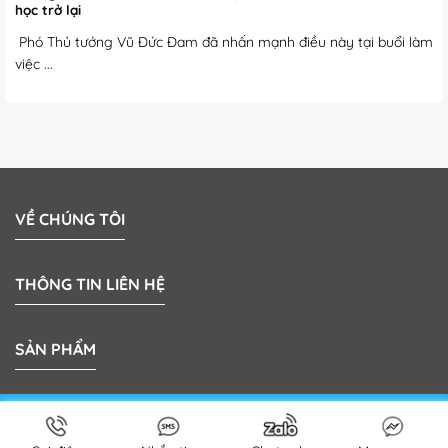
học trở lại
Phó Thủ tướng Vũ Đức Đam đã nhấn mạnh điều này tại buổi làm
việc ...
VỀ CHÚNG TÔI
THÔNG TIN LIÊN HỆ
SẢN PHẨM
Bản quyền 2026 © MeKong Plastic | Thiết kế bởi
Sun
Media