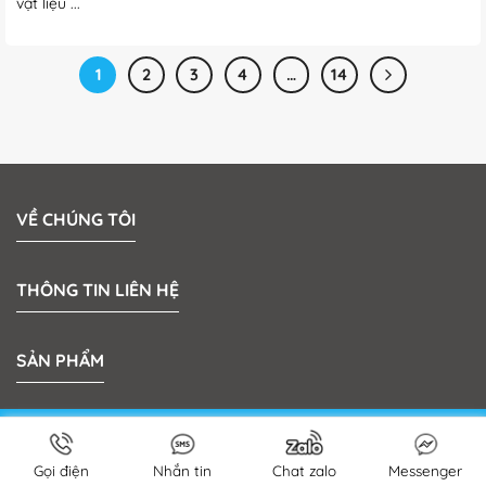
vật liệu ...
1
2
3
4
…
14
VỀ CHÚNG TÔI
THÔNG TIN LIÊN HỆ
SẢN PHẨM
Bản quyền 2026 © MeKong Plastic | Thiết kế bởi
Sun
Media
Gọi điện
Nhắn tin
Chat zalo
Messenger