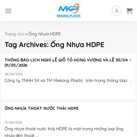
Skip
to
content
Trang chủ
»
Ống Nhựa HDPE
Tag Archives:
Ống Nhựa HDPE
THÔNG BÁO LỊCH NGHỈ LỄ GIỖ TỔ HÙNG VƯƠNG VÀ LỄ 30/04 –
01/05/2026
24/04/2026
Công ty TNHH SX và TM Mekong Plastic trân trọng thông báo: ...
ỐNG NHỰA THOÁT NƯỚC THẢI HDPE
13/04/2026
Ống nhựa thoát nước thải HDPE là một trong những loại ống
nhựa đen thoát ...