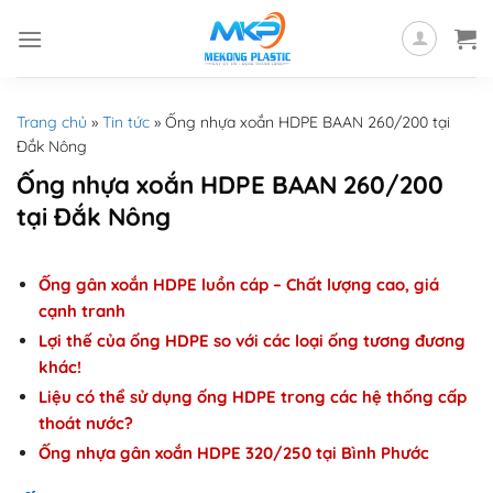
Skip
to
content
Trang chủ
»
Tin tức
»
Ống nhựa xoắn HDPE BAAN 260/200 tại
Đắk Nông
Ống nhựa xoắn HDPE BAAN 260/200
tại Đắk Nông
Ống gân xoắn HDPE luồn cáp – Chất lượng cao, giá
cạnh tranh
Lợi thế của ống HDPE so với các loại ống tương đương
khác!
Liệu có thể sử dụng ống HDPE trong các hệ thống cấp
thoát nước?
Ống nhựa gân xoắn HDPE 320/250 tại Bình Phước