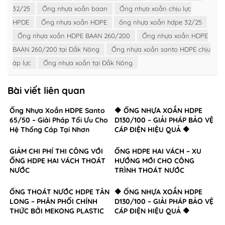
32/25
Ống nhựa xoắn baan
Ống nhựa xoắn chịu lực
HPDE
Ống nhựa xoắn HDPE
ống nhựa xoắn hdpe 32/25
Ống nhựa xoắn HDPE BAAN 260/200
Ống nhựa xoắn HDPE
BAAN 260/200 tại Đắk Nông
Ống nhựa xoắn santo HDPE chịu
áp lực
Ống nhựa xoắn tại Đắk Nông
Bài viết liên quan
Ống Nhựa Xoắn HDPE Santo
🔶 ỐNG NHỰA XOẮN HDPE
65/50 – Giải Pháp Tối Ưu Cho
D130/100 – GIẢI PHÁP BẢO VỆ
Hệ Thống Cáp Tại Nhơn
CÁP ĐIỆN HIỆU QUẢ 🔶
Trạch, Đồng Nai
GIẢM CHI PHÍ THI CÔNG VỚI
ỐNG HDPE HAI VÁCH – XU
ỐNG HDPE HAI VÁCH THOÁT
HƯỚNG MỚI CHO CÔNG
NƯỚC
TRÌNH THOÁT NƯỚC
ỐNG THOÁT NƯỚC HDPE TÂN
🔶 ỐNG NHỰA XOẮN HDPE
LONG – PHÂN PHỐI CHÍNH
D130/100 – GIẢI PHÁP BẢO VỆ
THỨC BỞI MEKONG PLASTIC
CÁP ĐIỆN HIỆU QUẢ 🔶