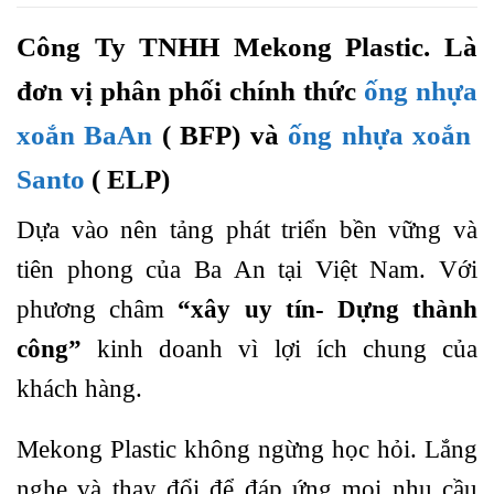
Công Ty TNHH Mekong Plastic. Là
đơn vị phân phối chính thức
ống nhựa
xoắn BaAn
( BFP) và
ống nhựa xoắn
Santo
( ELP)
Dựa vào nên tảng phát triển bền vững và
tiên phong của Ba An tại Việt Nam. Với
phương châm
“xây uy tín- Dựng thành
công”
kinh doanh vì lợi ích chung của
khách hàng.
Mekong Plastic không ngừng học hỏi. Lắng
nghe và thay đổi để đáp ứng mọi nhu cầu