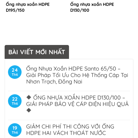
Ống nhựa xoắn HDPE
Ống nhựa xoắn HDPE
D195/150
D130/100
BÀI VIẾT MỚI NHẤT
Ống Nhựa Xoắn HDPE Santo 65/50 –
24
Giải Pháp Tối Ưu Cho Hệ Thống Cáp Tại
Th6
Nhơn Trạch, Đồng Nai
🔶 ỐNG NHỰA XOẮN HDPE D130/100 –
22
GIẢI PHÁP BẢO VỆ CÁP ĐIỆN HIỆU QUẢ
Th6
🔶
GIẢM CHI PHÍ THI CÔNG VỚI ỐNG
19
HDPE HAI VÁCH THOÁT NƯỚC
Th6