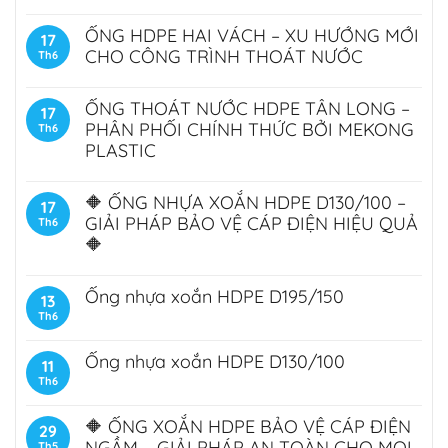
ỐNG HDPE HAI VÁCH – XU HƯỚNG MỚI
17
CHO CÔNG TRÌNH THOÁT NƯỚC
Th6
ỐNG THOÁT NƯỚC HDPE TÂN LONG –
17
PHÂN PHỐI CHÍNH THỨC BỞI MEKONG
Th6
PLASTIC
🔶 ỐNG NHỰA XOẮN HDPE D130/100 –
17
GIẢI PHÁP BẢO VỆ CÁP ĐIỆN HIỆU QUẢ
Th6
🔶
Ống nhựa xoắn HDPE D195/150
13
Th6
Ống nhựa xoắn HDPE D130/100
11
Th6
🔶 ỐNG XOẮN HDPE BẢO VỆ CÁP ĐIỆN
29
NGẦM – GIẢI PHÁP AN TOÀN CHO MỌI
Th5