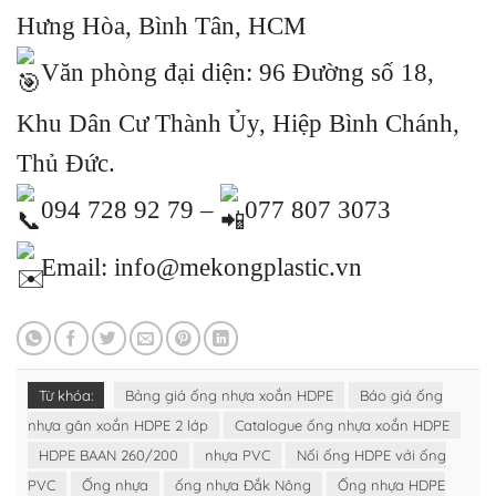
Hưng Hòa, Bình Tân, HCM
Văn phòng đại diện: 96 Đường số 18,
Khu Dân Cư Thành Ủy, Hiệp Bình Chánh,
Thủ Đức.
094 728 92 79 –
077 807 3073
Email: info@mekongplastic.vn
Từ khóa:
Bảng giá ống nhựa xoắn HDPE
Báo giá ống
nhựa gân xoắn HDPE 2 lớp
Catalogue ống nhựa xoắn HDPE
HDPE BAAN 260/200
nhựa PVC
Nối ống HDPE với ống
PVC
Ống nhựa
ống nhựa Đắk Nông
Ống nhựa HDPE