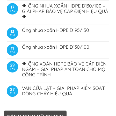
🔶 ỐNG NHỰA XOẮN HDPE D130/100 –
17
GIẢI PHÁP BẢO VỆ CÁP ĐIỆN HIỆU QUẢ
Th6
🔶
Ống nhựa xoắn HDPE D195/150
13
Th6
Ống nhựa xoắn HDPE D130/100
11
Th6
🔶 ỐNG XOẮN HDPE BẢO VỆ CÁP ĐIỆN
29
NGẦM – GIẢI PHÁP AN TOÀN CHO MỌI
Th5
CÔNG TRÌNH
VAN CỬA LẬT – GIẢI PHÁP KIỂM SOÁT
27
DÒNG CHẢY HIỆU QUẢ
Th5