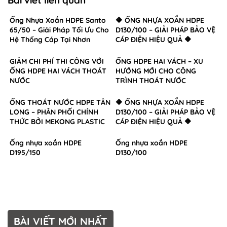
Ống Nhựa Xoắn HDPE Santo
🔶 ỐNG NHỰA XOẮN HDPE
65/50 – Giải Pháp Tối Ưu Cho
D130/100 – GIẢI PHÁP BẢO VỆ
Hệ Thống Cáp Tại Nhơn
CÁP ĐIỆN HIỆU QUẢ 🔶
Trạch, Đồng Nai
GIẢM CHI PHÍ THI CÔNG VỚI
ỐNG HDPE HAI VÁCH – XU
ỐNG HDPE HAI VÁCH THOÁT
HƯỚNG MỚI CHO CÔNG
NƯỚC
TRÌNH THOÁT NƯỚC
ỐNG THOÁT NƯỚC HDPE TÂN
🔶 ỐNG NHỰA XOẮN HDPE
LONG – PHÂN PHỐI CHÍNH
D130/100 – GIẢI PHÁP BẢO VỆ
THỨC BỞI MEKONG PLASTIC
CÁP ĐIỆN HIỆU QUẢ 🔶
Ống nhựa xoắn HDPE
Ống nhựa xoắn HDPE
D195/150
D130/100
BÀI VIẾT MỚI NHẤT