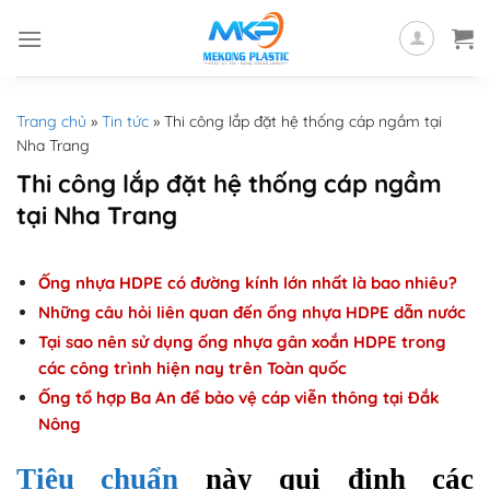
Skip
to
content
Trang chủ
»
Tin tức
»
Thi công lắp đặt hệ thống cáp ngầm tại
Nha Trang
Thi công lắp đặt hệ thống cáp ngầm
tại Nha Trang
Ống nhựa HDPE có đường kính lớn nhất là bao nhiêu?
Những câu hỏi liên quan đến ống nhựa HDPE dẫn nước
Tại sao nên sử dụng ống nhựa gân xoắn HDPE trong
các công trình hiện nay trên Toàn quốc
Ống tổ hợp Ba An để bảo vệ cáp viễn thông tại Đắk
Nông
Tiêu chuẩn
này qui định các