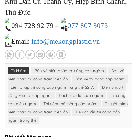
Khu Dân Cư Thành Ủy, Hiệp Bình Chánh,
Thủ Đức.
094 728 92 79 –
077 807 3073
Email:
info@mekongplastic.vn
Từ khóa:
Bản vẽ biện pháp thi công cáp ngầm
Bản vẽ
biện pháp thi công trạm biến áp
Bản vẽ thi công cáp ngầm
Biện pháp thi công cáp ngầm trung thế 22KV
Biện pháp thi
công kéo rải cáp ngầm
Cách lắp đặt cáp ngầm
thi công
cáp điện ngầm
Thi công hệ thống cáp ngầm
Thuyết minh
biện pháp thi công trạm biến áp
Tiêu chuẩn thi công cáp
ngầm trung thế
Bài viết liên quan