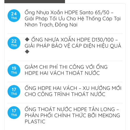
Ống Nhựa Xoắn HDPE Santo 65/50 –
24
Giải Pháp Tối Ưu Cho Hệ Thống Cáp Tại
Th6
Nhơn Trạch, Đồng Nai
🔶 ỐNG NHỰA XOẮN HDPE D130/100 –
22
GIẢI PHÁP BẢO VỆ CÁP ĐIỆN HIỆU QUẢ
Th6
🔶
GIẢM CHI PHÍ THI CÔNG VỚI ỐNG
19
HDPE HAI VÁCH THOÁT NƯỚC
Th6
ỐNG HDPE HAI VÁCH – XU HƯỚNG MỚI
17
CHO CÔNG TRÌNH THOÁT NƯỚC
Th6
ỐNG THOÁT NƯỚC HDPE TÂN LONG –
17
PHÂN PHỐI CHÍNH THỨC BỞI MEKONG
Th6
PLASTIC