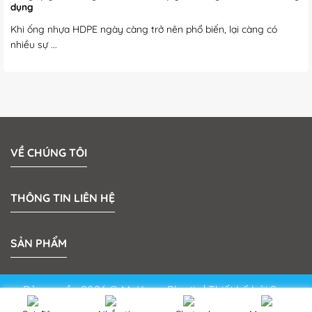
dụng
Khi ống nhựa HDPE ngày càng trở nên phổ biến, lại càng có
nhiều sự ...
VỀ CHÚNG TÔI
THÔNG TIN LIÊN HỆ
SẢN PHẨM
Bản quyền 2026 © MeKong Plastic | Thiết kế bởi
Sun
Media