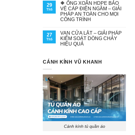
🔶 ỐNG XOẮN HDPE BẢO
29
VỆ CÁP ĐIỆN NGẦM – GIẢI
Th5
PHÁP AN TOÀN CHO MỌI
CÔNG TRÌNH
VAN CỬA LẬT – GIẢI PHÁP
27
KIỂM SOÁT DÒNG CHẢY
Th5
HIỆU QUẢ
CÁNH KÍNH VŨ KHANH
Cánh kính tủ quần áo