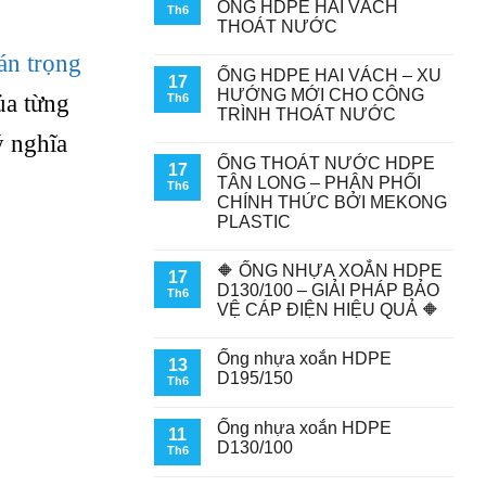
ỐNG HDPE HAI VÁCH
Th6
THOÁT NƯỚC
án trọng
ỐNG HDPE HAI VÁCH – XU
17
HƯỚNG MỚI CHO CÔNG
ủa từng
Th6
TRÌNH THOÁT NƯỚC
ý nghĩa
ỐNG THOÁT NƯỚC HDPE
17
TÂN LONG – PHÂN PHỐI
Th6
CHÍNH THỨC BỞI MEKONG
PLASTIC
🔶 ỐNG NHỰA XOẮN HDPE
17
D130/100 – GIẢI PHÁP BẢO
Th6
VỆ CÁP ĐIỆN HIỆU QUẢ 🔶
Ống nhựa xoắn HDPE
13
D195/150
Th6
Ống nhựa xoắn HDPE
11
D130/100
Th6