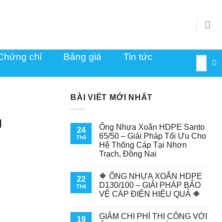
Chứng chỉ
Bảng giá
Tin tức
Tìm
kiếm:
BÀI VIẾT MỚI NHẤT
g
Ống Nhựa Xoắn HDPE Santo
24
65/50 – Giải Pháp Tối Ưu Cho
Th6
Hệ Thống Cáp Tại Nhơn
Trạch, Đồng Nai
🔶 ỐNG NHỰA XOẮN HDPE
22
D130/100 – GIẢI PHÁP BẢO
Th6
VỆ CÁP ĐIỆN HIỆU QUẢ 🔶
GIẢM CHI PHÍ THI CÔNG VỚI
19