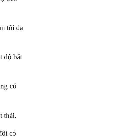
m tối đa
t độ bắt
ông có
 thải.
đôi có