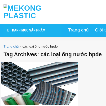
Skip
to
content
Trang chủ
Giới 
DANH MỤC SẢN PHẨM
Trang chủ
»
các loại ống nước hpde
Tag Archives:
các loại ống nước hpde