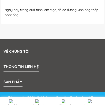
Ngày nay trong quá trình làm việc, để đo đường kính ống thép
hoặc ống ...
VỀ CHÚNG TÔI
THÔNG TIN LIÊN HỆ
SẢN PHẨM
Bản quyền 2026 © MeKong Plastic | Thiết kế bởi
Sun
Media