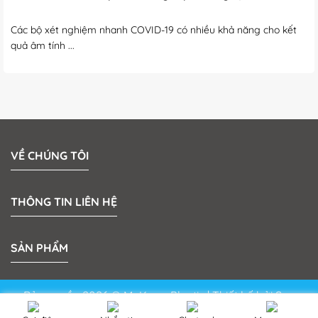
Các bộ xét nghiệm nhanh COVID-19 có nhiều khả năng cho kết
quả âm tính ...
VỀ CHÚNG TÔI
THÔNG TIN LIÊN HỆ
SẢN PHẨM
Bản quyền 2026 © MeKong Plastic | Thiết kế bởi
Sun
Media