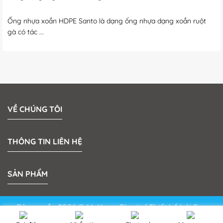
Ống nhựa xoắn HDPE Santo là dạng ống nhựa dạng xoắn ruột
gà có tác ...
VỀ CHÚNG TÔI
THÔNG TIN LIÊN HỆ
SẢN PHẨM
Bản quyền 2026 © MeKong Plastic | Thiết kế bởi
Sun
Media