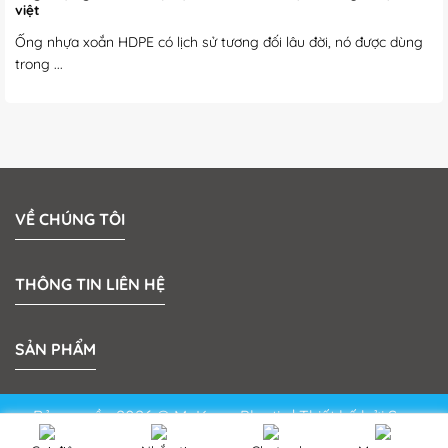
việt
Ống nhựa xoắn HDPE có lịch sử tương đối lâu đời, nó được dùng
trong ...
VỀ CHÚNG TÔI
THÔNG TIN LIÊN HỆ
SẢN PHẨM
Bản quyền 2026 © MeKong Plastic | Thiết kế bởi
Sun
Media