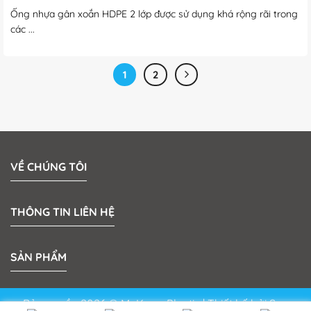
Ống nhựa gân xoắn HDPE 2 lớp được sử dụng khá rộng rãi trong
các ...
1
2
VỀ CHÚNG TÔI
THÔNG TIN LIÊN HỆ
SẢN PHẨM
Bản quyền 2026 © MeKong Plastic | Thiết kế bởi
Sun