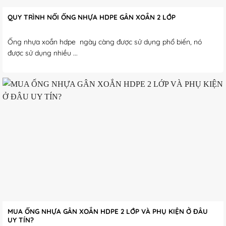
QUY TRÌNH NỐI ỐNG NHỰA HDPE GÂN XOẮN 2 LỚP
Ống nhựa xoắn hdpe ngày càng được sử dụng phổ biến, nó
được sử dụng nhiều ...
MUA ỐNG NHỰA GÂN XOẮN HDPE 2 LỚP VÀ PHỤ KIỆN Ở ĐÂU
UY TÍN?