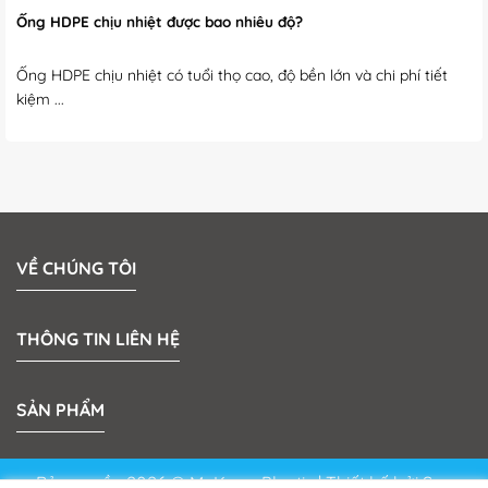
Ống HDPE chịu nhiệt được bao nhiêu độ?
Ống HDPE chịu nhiệt có tuổi thọ cao, độ bền lớn và chi phí tiết
kiệm ...
VỀ CHÚNG TÔI
THÔNG TIN LIÊN HỆ
SẢN PHẨM
Bản quyền 2026 © MeKong Plastic | Thiết kế bởi
Sun