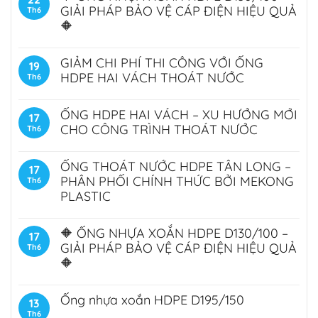
GIẢI PHÁP BẢO VỆ CÁP ĐIỆN HIỆU QUẢ
Th6
🔶
GIẢM CHI PHÍ THI CÔNG VỚI ỐNG
19
HDPE HAI VÁCH THOÁT NƯỚC
Th6
ỐNG HDPE HAI VÁCH – XU HƯỚNG MỚI
17
CHO CÔNG TRÌNH THOÁT NƯỚC
Th6
ỐNG THOÁT NƯỚC HDPE TÂN LONG –
17
PHÂN PHỐI CHÍNH THỨC BỞI MEKONG
Th6
PLASTIC
🔶 ỐNG NHỰA XOẮN HDPE D130/100 –
17
GIẢI PHÁP BẢO VỆ CÁP ĐIỆN HIỆU QUẢ
Th6
🔶
Ống nhựa xoắn HDPE D195/150
13
Th6