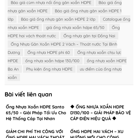
Báo giá cùm nhựa nối ống gân xoắn HDPE
Báo giá ống
nhựa gân xoắn HDPE
Báo giá ống nhựa gân xoắn HDPE 1
lớp
Báo giá ống nhựa gân xoắn HDPE 2 lớp
Catalogue ống
nhựa xoắn HDPE
giá ống nhựa xoắn hdpe 65/50
Ống
HDPE hai vách thoát nước
Ống nhựa gân tại Đồng Nai
Ống Nhựa Gân Xoắn HDPE 2 Vách – Thoát nước Tại Bình
Dương
Ống nhựa HDPE phi 60
Ống nhựa xoắn chịu lực
HPDE
ống nhựa xoắn hdpe 130/100
ống nhựa xoắn HDPE
Ba An
Phụ kiện ống nhựa HDPE
ưu điểm của ống nhựa
xoắn
Bài viết liên quan
Ống Nhựa Xoắn HDPE Santo
🔶 ỐNG NHỰA XOẮN HDPE
65/50 – Giải Pháp Tối Ưu Cho
D130/100 – GIẢI PHÁP BẢO VỆ
Hệ Thống Cáp Tại Nhơn
CÁP ĐIỆN HIỆU QUẢ 🔶
Trạch, Đồng Nai
GIẢM CHI PHÍ THI CÔNG VỚI
ỐNG HDPE HAI VÁCH – XU
ỐNG HDPE HAI VÁCH THOÁT
HƯỚNG MỚI CHO CÔNG