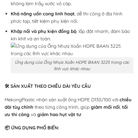
không làm trầy xước vỏ cáp.
Khả năng uốn cong linh hoạt
, dễ thi công ở địa hình
phức tạp, tiết kiệm phụ kiện nối.
Khớp nối và phụ kiện đồng bộ
, lắp đặt nhanh, đảm bảo
kín khít và an toàn.
Ứng dụng của Ống Nhựa Xoắn HDPE BAAN 3225 trong các
lĩnh vực khác nhau
🛠️ SẢN XUẤT THEO CHIỀU DÀI YÊU CẦU
MekongPlastic nhận sản xuất ống HDPE D130/100 với
chiều
dài tùy chỉnh
theo từng công trình, giúp
giảm mối nối
,
tối
ưu thi công
và
giảm hao hụt vật tư
.
📦
ỨNG DỤNG PHỔ BIẾN: