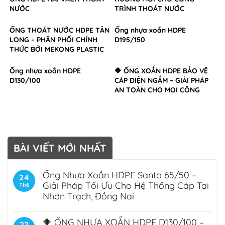
NƯỚC
TRÌNH THOÁT NƯỚC
ỐNG THOÁT NƯỚC HDPE TÂN
Ống nhựa xoắn HDPE
LONG – PHÂN PHỐI CHÍNH
D195/150
THỨC BỞI MEKONG PLASTIC
Ống nhựa xoắn HDPE
🔶 ỐNG XOẮN HDPE BẢO VỆ
D130/100
CÁP ĐIỆN NGẦM – GIẢI PHÁP
AN TOÀN CHO MỌI CÔNG
TRÌNH
BÀI VIẾT MỚI NHẤT
Ống Nhựa Xoắn HDPE Santo 65/50 –
24
Giải Pháp Tối Ưu Cho Hệ Thống Cáp Tại
Th6
Nhơn Trạch, Đồng Nai
🔶 ỐNG NHỰA XOẮN HDPE D130/100 –
22