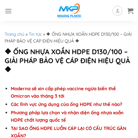
Skip
to
content
Trang chủ
»
Tin tức
»
🔶 ỐNG NHỰA XOẮN HDPE D130/100 – GIẢI
PHÁP BẢO VỆ CÁP ĐIỆN HIỆU QUẢ 🔶
🔶 ỐNG NHỰA XOẮN HDPE D130/100 –
GIẢI PHÁP BẢO VỆ CÁP ĐIỆN HIỆU QUẢ
🔶
Moderna sẽ xin cấp phép vaccine ngừa biến thể
Omicron vào tháng 3 tới
Các lĩnh vực ứng dụng của ống HDPE như thế nào?
Phương pháp lựa chọn và nhận diện ống nhựa xoắn
HDPE chất lượng quốc tế
TẠI SAO ỐNG HDPE LUỒN CÁP LẠI CÓ CẤU TRÚC GÂN
XOẮN?