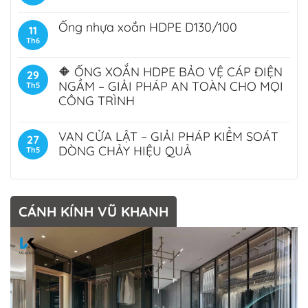
Ống nhựa xoắn HDPE D130/100
11
Th6
🔶 ỐNG XOẮN HDPE BẢO VỆ CÁP ĐIỆN
29
NGẦM – GIẢI PHÁP AN TOÀN CHO MỌI
Th5
CÔNG TRÌNH
VAN CỬA LẬT – GIẢI PHÁP KIỂM SOÁT
27
DÒNG CHẢY HIỆU QUẢ
Th5
CÁNH KÍNH VŨ KHANH