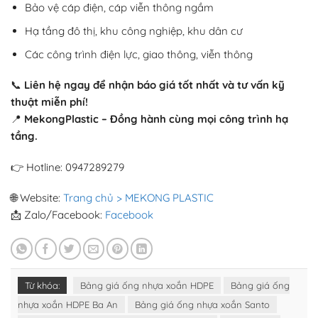
Bảo vệ cáp điện, cáp viễn thông ngầm
Hạ tầng đô thị, khu công nghiệp, khu dân cư
Các công trình điện lực, giao thông, viễn thông
📞
Liên hệ ngay để nhận báo giá tốt nhất và tư vấn kỹ
thuật miễn phí!
📍
MekongPlastic – Đồng hành cùng mọi công trình hạ
tầng.
👉 Hotline: 0947289279
🌐 Website:
Trang chủ > MEKONG PLASTIC
📩 Zalo/Facebook:
Facebook
Từ khóa:
Bảng giá ống nhựa xoắn HDPE
Bảng giá ống
nhựa xoắn HDPE Ba An
Bảng giá ống nhựa xoắn Santo