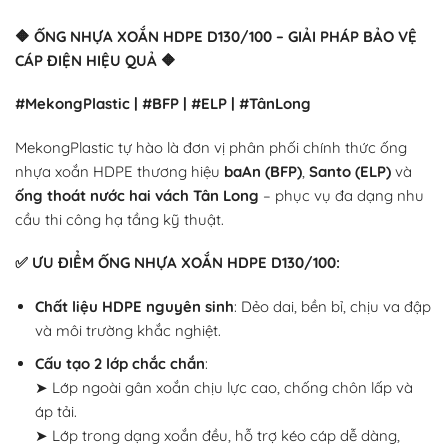
🔶
ỐNG NHỰA XOẮN HDPE D130/100 – GIẢI PHÁP BẢO VỆ
CÁP ĐIỆN HIỆU QUẢ
🔶
#MekongPlastic | #BFP | #ELP | #TânLong
MekongPlastic tự hào là đơn vị phân phối chính thức ống
nhựa xoắn HDPE thương hiệu
baAn (BFP)
,
Santo (ELP)
và
ống thoát nước hai vách Tân Long
– phục vụ đa dạng nhu
cầu thi công hạ tầng kỹ thuật.
✅
ƯU ĐIỂM ỐNG NHỰA XOẮN HDPE D130/100:
Chất liệu HDPE nguyên sinh
: Dẻo dai, bền bỉ, chịu va đập
và môi trường khắc nghiệt.
Cấu tạo 2 lớp chắc chắn
:
➤ Lớp ngoài gân xoắn chịu lực cao, chống chôn lấp và
áp tải.
➤ Lớp trong dạng xoắn đều, hỗ trợ kéo cáp dễ dàng,