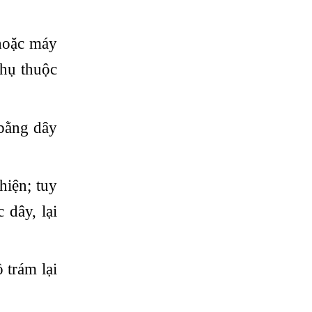
 hoặc máy
phụ thuộc
 bằng dây
hiện; tuy
 dây, lại
 trám lại