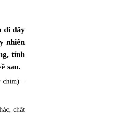
 đi dây
y nhiên
ng, tính
ề sau.
y chìm) –
hác, chất