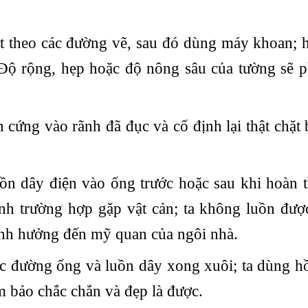
ắt theo các đường vẽ, sau đó dùng máy khoan;
 Độ rộng, hẹp hoặc độ nông sâu của tường sẽ 
 cứng vào rãnh đã đục và cố định lại thật chặt
ồn dây điện vào ống trước hoặc sau khi hoàn t
ánh trường hợp gặp vật cản; ta không luồn được
à ảnh hưởng đến mỹ quan của ngôi nhà.
ợc đường ống và luồn dây xong xuôi; ta dùng hồ
m bảo chắc chắn và đẹp là được.