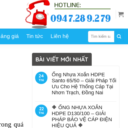
Tìm
ảng giá
Tin tức
Liên hệ
kiếm:
BÀI VIẾT MỚI NHẤT
Ống Nhựa Xoắn HDPE
24
Santo 65/50 – Giải Pháp Tối
Th6
Ưu Cho Hệ Thống Cáp Tại
Nhơn Trạch, Đồng Nai
🔶 ỐNG NHỰA XOẮN
22
HDPE D130/100 – GIẢI
Th6
PHÁP BẢO VỆ CÁP ĐIỆN
trong quá
HIỆU QUẢ 🔶