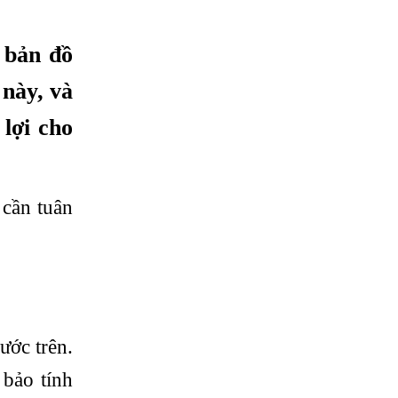
 bản đồ
này, và
 lợi cho
 cần tuân
ước trên.
 bảo tính