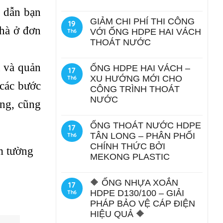
g dẫn bạn
GIẢM CHI PHÍ THI CÔNG
19
nhà ở đơn
VỚI ỐNG HDPE HAI VÁCH
Th6
THOÁT NƯỚC
n và quản
ỐNG HDPE HAI VÁCH –
17
XU HƯỚNG MỚI CHO
Th6
 các bước
CÔNG TRÌNH THOÁT
NƯỚC
ụng, cũng
ỐNG THOÁT NƯỚC HDPE
17
TÂN LONG – PHÂN PHỐI
Th6
CHÍNH THỨC BỞI
m tường
MEKONG PLASTIC
🔶 ỐNG NHỰA XOẮN
17
HDPE D130/100 – GIẢI
Th6
PHÁP BẢO VỆ CÁP ĐIỆN
HIỆU QUẢ 🔶