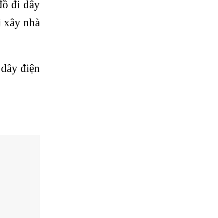
đồ đi dây
i xây nhà
 dây điện