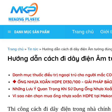
Skip
to
content
Trang chủ
Giới 
DANH MỤC SẢN PHẨM
Trang chủ
»
Tin tức
»
Hướng dẫn cách đi dây điện Âm tường đúng
Hướng dẫn cách đi dây điện Âm t
Danh mục thuốc điều trị ngoại trú cho người mắc CO
🔶 ỐNG NHỰA XOẮN HDPE D130/100 – GIẢI PHÁP BẢO
Những Lưu Ý Quan Trọng Khi Sử Dụng Ống Nhựa Xo
Vì sao nên chọn mua ống nhựa xoắn HDPE tại Meko
Thi công cách đi dây điện trong nhà chính