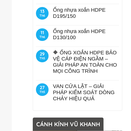
Ống nhựa xoắn HDPE
13
D195/150
Th6
Ống nhựa xoắn HDPE
11
D130/100
Th6
🔶 ỐNG XOẮN HDPE BẢO
29
VỆ CÁP ĐIỆN NGẦM –
Th5
GIẢI PHÁP AN TOÀN CHO
MỌI CÔNG TRÌNH
VAN CỬA LẬT – GIẢI
27
PHÁP KIỂM SOÁT DÒNG
Th5
CHẢY HIỆU QUẢ
CÁNH KÍNH VŨ KHANH