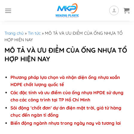
Skip
to
content
Trang chủ
»
Tin tức
»
MÔ TẢ VÀ ƯU ĐIỂM CỦA ỐNG NHỰA TỔ
HỢP HIỆN NAY
MÔ TẢ VÀ ƯU ĐIỂM CỦA ỐNG NHỰA TỔ
HỢP HIỆN NAY
Phương pháp lựa chọn và nhận diện ống nhựa xoắn
HDPE chất lượng quốc tế
Các đặc tính và ưu điểm của ống nhựa HPDE sử dụng
cho các công trình tại TP Hồ Chí Minh
Sôi động ‘chốt đơn’ dự án điện mặt trời, giá từ hàng
chục đến ngàn tỉ đồng
Biến động ngành nhựa trong ngày nay và tương lai