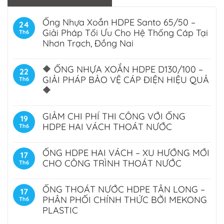
Ống Nhựa Xoắn HDPE Santo 65/50 –
24
Giải Pháp Tối Ưu Cho Hệ Thống Cáp Tại
Th6
Nhơn Trạch, Đồng Nai
🔶 ỐNG NHỰA XOẮN HDPE D130/100 –
22
GIẢI PHÁP BẢO VỆ CÁP ĐIỆN HIỆU QUẢ
Th6
🔶
GIẢM CHI PHÍ THI CÔNG VỚI ỐNG
19
HDPE HAI VÁCH THOÁT NƯỚC
Th6
ỐNG HDPE HAI VÁCH – XU HƯỚNG MỚI
17
CHO CÔNG TRÌNH THOÁT NƯỚC
Th6
ỐNG THOÁT NƯỚC HDPE TÂN LONG –
17
PHÂN PHỐI CHÍNH THỨC BỞI MEKONG
Th6
PLASTIC