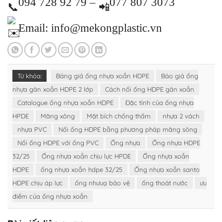
094 728 92 79 –
077 807 3073
Email: info@mekongplastic.vn
Từ khóa:
Bảng giá ống nhựa xoắn HDPE
Báo giá ống
nhựa gân xoắn HDPE 2 lớp
Cách nối ống HDPE gân xoắn
Catalogue ống nhựa xoắn HDPE
Đặc tính của ống nhựa
HPDE
Măng xông
Mặt bích chống thấm
nhựa 2 vách
nhựa PVC
Nối ống HDPE bằng phương pháp măng sông
Nối ống HDPE với ống PVC
Ống nhựa
Ống nhựa HDPE
32/25
Ống nhựa xoắn chịu lực HPDE
Ống nhựa xoắn
HDPE
ống nhựa xoắn hdpe 32/25
Ống nhựa xoắn santo
HDPE chịu áp lực
ống nhưuạ bảo vệ
ống thoát nước
ưu
điểm của ống nhựa xoắn