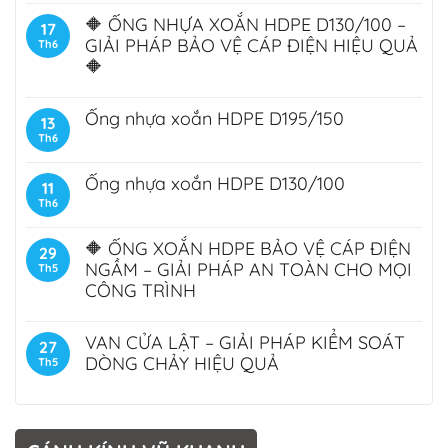
🔶 ỐNG NHỰA XOẮN HDPE D130/100 –
17
GIẢI PHÁP BẢO VỆ CÁP ĐIỆN HIỆU QUẢ
Th6
🔶
Ống nhựa xoắn HDPE D195/150
13
Th6
Ống nhựa xoắn HDPE D130/100
11
Th6
🔶 ỐNG XOẮN HDPE BẢO VỆ CÁP ĐIỆN
29
NGẦM – GIẢI PHÁP AN TOÀN CHO MỌI
Th5
CÔNG TRÌNH
VAN CỬA LẬT – GIẢI PHÁP KIỂM SOÁT
27
DÒNG CHẢY HIỆU QUẢ
Th5