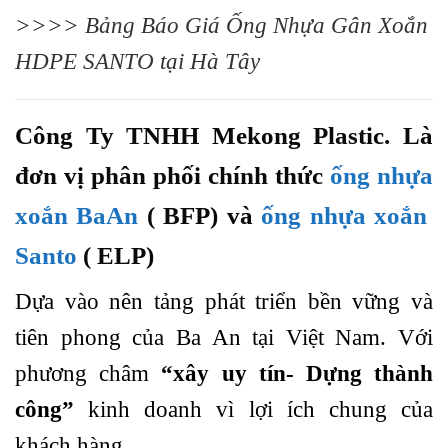
>>>>
Bảng Báo Giá Ống Nhựa Gân Xoắn
HDPE SANTO tại Hà Tây
Công Ty TNHH Mekong Plastic. Là
đơn vị phân phối chính thức
ống nhựa
xoắn BaAn
( BFP) và
ống nhựa xoắn
Santo
( ELP)
Dựa vào nên tảng phát triển bền vững và
tiên phong của Ba An tại Việt Nam. Với
phương châm
“xây uy tín- Dựng thành
công”
kinh doanh vì lợi ích chung của
khách hàng.