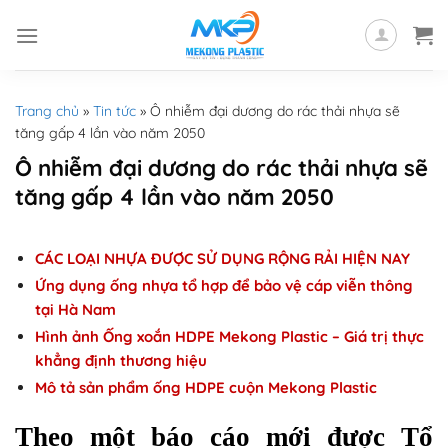
Skip
to
content
Trang chủ
»
Tin tức
»
Ô nhiễm đại dương do rác thải nhựa sẽ
tăng gấp 4 lần vào năm 2050
Ô nhiễm đại dương do rác thải nhựa sẽ
tăng gấp 4 lần vào năm 2050
CÁC LOẠI NHỰA ĐƯỢC SỬ DỤNG RỘNG RẢI HIỆN NAY
Ứng dụng ống nhựa tổ hợp để bảo vệ cáp viễn thông
tại Hà Nam
Hình ảnh Ống xoắn HDPE Mekong Plastic – Giá trị thực
khẳng định thương hiệu
Mô tả sản phẩm ống HDPE cuộn Mekong Plastic
Theo một báo cáo mới được Tổ