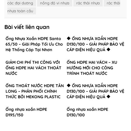
các đại dương
nồng độ vi nhựa
rác thải nhựa
rác thải
nhựa toàn cầu
Bài viết liên quan
Ống Nhựa Xoắn HDPE Santo
🔶 ỐNG NHỰA XOẮN HDPE
65/50 – Giải Pháp Tối Ưu Cho
D130/100 – GIẢI PHÁP BẢO VỆ
Hệ Thống Cáp Tại Nhơn
CÁP ĐIỆN HIỆU QUẢ 🔶
Trạch, Đồng Nai
GIẢM CHI PHÍ THI CÔNG VỚI
ỐNG HDPE HAI VÁCH – XU
ỐNG HDPE HAI VÁCH THOÁT
HƯỚNG MỚI CHO CÔNG
NƯỚC
TRÌNH THOÁT NƯỚC
ỐNG THOÁT NƯỚC HDPE TÂN
🔶 ỐNG NHỰA XOẮN HDPE
LONG – PHÂN PHỐI CHÍNH
D130/100 – GIẢI PHÁP BẢO VỆ
THỨC BỞI MEKONG PLASTIC
CÁP ĐIỆN HIỆU QUẢ 🔶
Ống nhựa xoắn HDPE
Ống nhựa xoắn HDPE
D195/150
D130/100