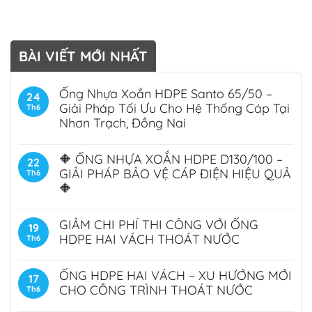
BÀI VIẾT MỚI NHẤT
Ống Nhựa Xoắn HDPE Santo 65/50 –
24
Giải Pháp Tối Ưu Cho Hệ Thống Cáp Tại
Th6
Nhơn Trạch, Đồng Nai
🔶 ỐNG NHỰA XOẮN HDPE D130/100 –
22
GIẢI PHÁP BẢO VỆ CÁP ĐIỆN HIỆU QUẢ
Th6
🔶
GIẢM CHI PHÍ THI CÔNG VỚI ỐNG
19
HDPE HAI VÁCH THOÁT NƯỚC
Th6
ỐNG HDPE HAI VÁCH – XU HƯỚNG MỚI
17
CHO CÔNG TRÌNH THOÁT NƯỚC
Th6