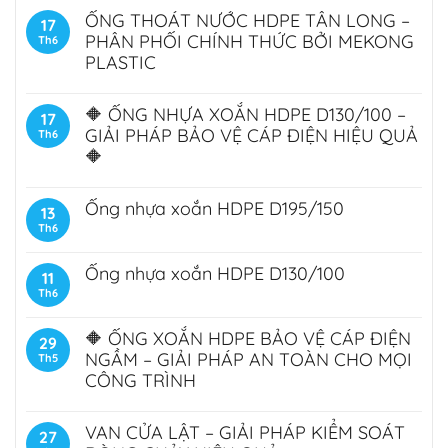
ỐNG THOÁT NƯỚC HDPE TÂN LONG –
17
PHÂN PHỐI CHÍNH THỨC BỞI MEKONG
Th6
PLASTIC
🔶 ỐNG NHỰA XOẮN HDPE D130/100 –
17
GIẢI PHÁP BẢO VỆ CÁP ĐIỆN HIỆU QUẢ
Th6
🔶
Ống nhựa xoắn HDPE D195/150
13
Th6
Ống nhựa xoắn HDPE D130/100
11
Th6
🔶 ỐNG XOẮN HDPE BẢO VỆ CÁP ĐIỆN
29
NGẦM – GIẢI PHÁP AN TOÀN CHO MỌI
Th5
CÔNG TRÌNH
VAN CỬA LẬT – GIẢI PHÁP KIỂM SOÁT
27