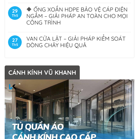
🔶 ỐNG XOẮN HDPE BẢO VỆ CÁP ĐIỆN
29
NGẦM – GIẢI PHÁP AN TOÀN CHO MỌI
Th5
CÔNG TRÌNH
VAN CỬA LẬT – GIẢI PHÁP KIỂM SOÁT
27
DÒNG CHẢY HIỆU QUẢ
Th5
CÁNH KÍNH VŨ KHANH