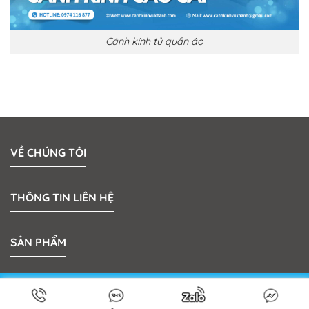
Cánh kính tủ quần áo
VỀ CHÚNG TÔI
THÔNG TIN LIÊN HỆ
SẢN PHẨM
Bản quyền 2026 © MeKong Plastic | Thiết kế bởi
Sun
Media