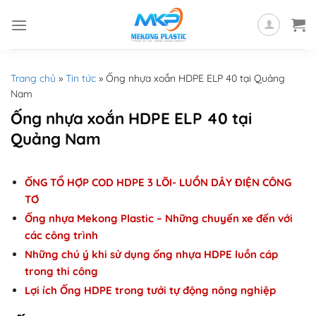
Skip
to
content
Trang chủ
»
Tin tức
»
Ống nhựa xoắn HDPE ELP 40 tại Quảng
Nam
Ống nhựa xoắn HDPE ELP 40 tại
Quảng Nam
ỐNG TỔ HỢP COD HDPE 3 LÕI- LUỒN DÂY ĐIỆN CÔNG
TƠ
Ống nhựa Mekong Plastic – Những chuyến xe đến với
các công trình
Những chú ý khi sử dụng ống nhựa HDPE luồn cáp
trong thi công
Lợi ích Ống HDPE trong tưới tự động nông nghiệp