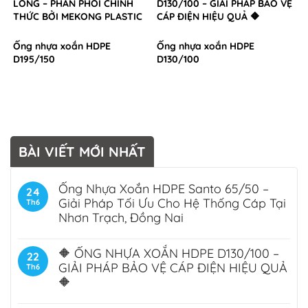
LONG – PHÂN PHỐI CHÍNH
D130/100 – GIẢI PHÁP BẢO VỆ
THỨC BỞI MEKONG PLASTIC
CÁP ĐIỆN HIỆU QUẢ 🔶
Ống nhựa xoắn HDPE
Ống nhựa xoắn HDPE
D195/150
D130/100
BÀI VIẾT MỚI NHẤT
Ống Nhựa Xoắn HDPE Santo 65/50 –
24
Giải Pháp Tối Ưu Cho Hệ Thống Cáp Tại
Th6
Nhơn Trạch, Đồng Nai
🔶 ỐNG NHỰA XOẮN HDPE D130/100 –
22
GIẢI PHÁP BẢO VỆ CÁP ĐIỆN HIỆU QUẢ
Th6
🔶