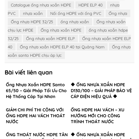
Catalogue ống nhựa xoắn HDPE
HDPE ELP 40
nhựa
PVC
nhựa xoắn
Nối ống HDPE với ống PVC
Ống nhựa
Ống nhựa HDPE 32/25
ống nhựa xoắn
Ống nhựa xoắn
chịu lực HPDE
Ống nhựa xoắn HDPE
ống nhựa xoắn hdpe
32/25
Ống nhựa xoắn HDPE ELP
Ống nhựa xoắn HDPE ELP
40
Ống nhựa xoắn HDPE ELP 40 tại Quảng Nam
Ống nhựa
xoắn santo HDPE chịu áp lực
Bài viết liên quan
Ống Nhựa Xoắn HDPE Santo
🔶 ỐNG NHỰA XOẮN HDPE
65/50 – Giải Pháp Tối Ưu Cho
D130/100 – GIẢI PHÁP BẢO VỆ
Hệ Thống Cáp Tại Nhơn
CÁP ĐIỆN HIỆU QUẢ 🔶
Trạch, Đồng Nai
GIẢM CHI PHÍ THI CÔNG VỚI
ỐNG HDPE HAI VÁCH – XU
ỐNG HDPE HAI VÁCH THOÁT
HƯỚNG MỚI CHO CÔNG
NƯỚC
TRÌNH THOÁT NƯỚC
ỐNG THOÁT NƯỚC HDPE TÂN
🔶 ỐNG NHỰA XOẮN HDPE