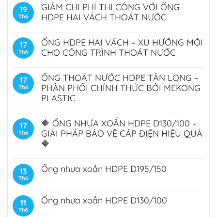
GIẢM CHI PHÍ THI CÔNG VỚI ỐNG
19
HDPE HAI VÁCH THOÁT NƯỚC
Th6
ỐNG HDPE HAI VÁCH – XU HƯỚNG MỚI
17
CHO CÔNG TRÌNH THOÁT NƯỚC
Th6
ỐNG THOÁT NƯỚC HDPE TÂN LONG –
17
PHÂN PHỐI CHÍNH THỨC BỞI MEKONG
Th6
PLASTIC
🔶 ỐNG NHỰA XOẮN HDPE D130/100 –
17
GIẢI PHÁP BẢO VỆ CÁP ĐIỆN HIỆU QUẢ
Th6
🔶
Ống nhựa xoắn HDPE D195/150
13
Th6
Ống nhựa xoắn HDPE D130/100
11
Th6