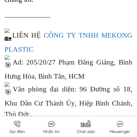
——————–
LIÊN HỆ
CÔNG TY TNHH MEKONG
PLASTIC
Ad: 205/20/27 Phạm Đăng Giảng, Bình
Hưng Hòa, Bình Tân, HCM
Văn phòng đại diện: 96 Đường số 18,
Khu Dân Cư Thành Ủy, Hiệp Bình Chánh,
Thủ Đức.
094 728 92 79 –
077 807 3073
Gọi điện
Nhắn tin
Chat zalo
Messenger