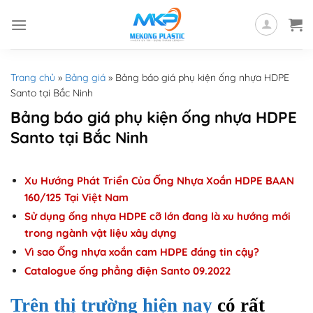
Skip
to
content
Trang chủ
»
Bảng giá
»
Bảng báo giá phụ kiện ống nhựa HDPE
Santo tại Bắc Ninh
Bảng báo giá phụ kiện ống nhựa HDPE
Santo tại Bắc Ninh
Xu Hướng Phát Triển Của Ống Nhựa Xoắn HDPE BAAN
160/125 Tại Việt Nam
Sử dụng ống nhựa HDPE cỡ lớn đang là xu hướng mới
trong ngành vật liệu xây dựng
Vì sao Ống nhựa xoắn cam HDPE đáng tin cậy?
Catalogue ống phẳng điện Santo 09.2022
Trên thị trường hiện nay
có rất