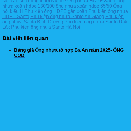
Nút cao su chống thấm
Nút loe
Ống nhựa HDPE Santo
ống
nhựa xoắn hdpe 130/100
ống nhựa xoắn hdpe 65/50
Ống
nối kiểu H
Phụ kiện ống HDPE gân xoắn
Phụ kiện ống nhựa
HDPE Santo
Phụ kiện ống nhựa Santo An Giang
Phụ kiện
ống nhựa Santo Bình Dương
Phụ kiện ống nhựa Santo Đắk
Lắk
Phụ kiện ống nhựa Santo Hà Nội
Bài viết liên quan
Bảng giá Ống nhựa tổ hợp Ba An năm 2025- ỐNG
COD