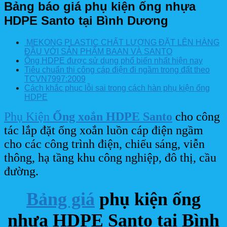
Bảng báo giá phụ kiện ống nhựa
HDPE Santo tại Bình Dương
MEKONG PLASTIC CHẤT LƯỢNG ĐẶT LÊN HÀNG
ĐẦU VỚI SẢN PHẨM BAAN VÀ SANTO
Ống HDPE được sử dụng phổ biến nhất hiện nay
Tiêu chuẩn thi công cáp điện đi ngầm trong đất theo
TCVN7997:2009
Cách khắc phục lỗi sai trong cách hàn phụ kiện ống
HDPE
Phụ Kiện
Ống xoắn HDPE Santo
cho công
tác lắp đặt ống xoắn luồn cáp điện ngầm
cho các công trình điện, chiếu sáng, viễn
thông, hạ tầng khu công nghiệp, đô thị, cầu
đường.
Bảng giá
phụ kiện ống
nhựa HDPE Santo tại Bình