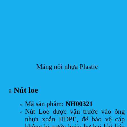
Máng nối nhựa Plastic
Nút loe
Mã sản phẩm:
NH00321
Nút Loe được vặn trước vào ống
nhựa xoắn HDPE, để bảo vệ cáp
không bị xước hoặc hư hại khi kéo