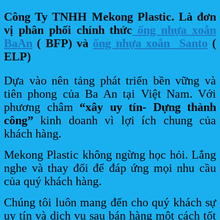
Công Ty TNHH Mekong Plastic. Là đơn
vị phân phối chính thức
ống nhựa xoắn
BaAn
( BFP) và
ống nhựa xoắn Santo
(
ELP)
Dựa vào nên tảng phát triển bền vững và
tiên phong của Ba An tại Việt Nam. Với
phương châm
“xây uy tín- Dựng thành
công”
kinh doanh vì lợi ích chung của
khách hàng.
Mekong Plastic không ngừng học hỏi. Lắng
nghe và thay đổi để đáp ứng mọi nhu cầu
của quý khách hàng.
Chúng tôi luôn mang đến cho quý khách sự
uy tín và dịch vụ sau bán hàng một cách tốt