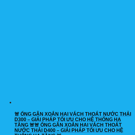
🚨 ỐNG GÂN XOẮN HAI VÁCH THOÁT NƯỚC THẢI
D300 – GIẢI PHÁP TỐI ƯU CHO HỆ THỐNG HẠ
TẦNG 🚨🚨 ỐNG GÂN XOẮN HAI VÁCH THOÁT
NƯỚC THẢI D400 – GIẢI PHÁP TỐI ƯU CHO HỆ