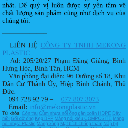
nhất. Để quý vị luôn được sự yên tâm về
chất lượng sản phẩm cũng như dịch vụ của
chúng tôi.
——————–
LIÊN HỆ
CÔNG TY TNHH MEKONG
PLASTIC
Ad: 205/20/27 Phạm Đăng Giảng, Bình
Hưng Hòa, Bình Tân, HCM
Văn phòng đại diện: 96 Đường số 18, Khu
Dân Cư Thành Ủy, Hiệp Bình Chánh, Thủ
Đức.
094 728 92 79 –
077 807 3073
Email:
info@mekongplastic.vn
Từ khóa:
Côn thu
Cùm nhựa nối ống gân xoắn HDPE
Dây
mồi
Gối đỡ ống
Kẹp BFP
Máng nối kiểu COMPOSITE
Máng
nối nhựa Plastic
Măng xông
Mặt bích chống thấm
Nắp bịt