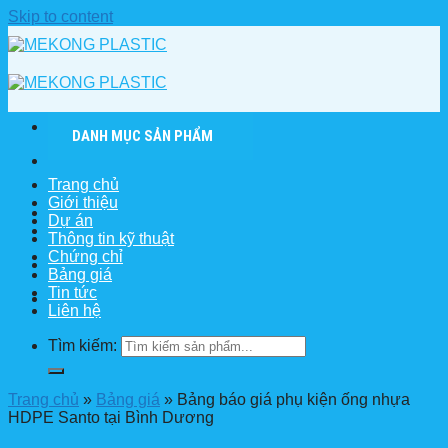
Skip to content
DANH MỤC SẢN PHẨM
Trang chủ
Giới thiệu
Dự án
Thông tin kỹ thuật
Chứng chỉ
Bảng giá
Tin tức
Liên hệ
Tìm kiếm:
Trang chủ
»
Bảng giá
»
Bảng báo giá phụ kiện ống nhựa
HDPE Santo tại Bình Dương