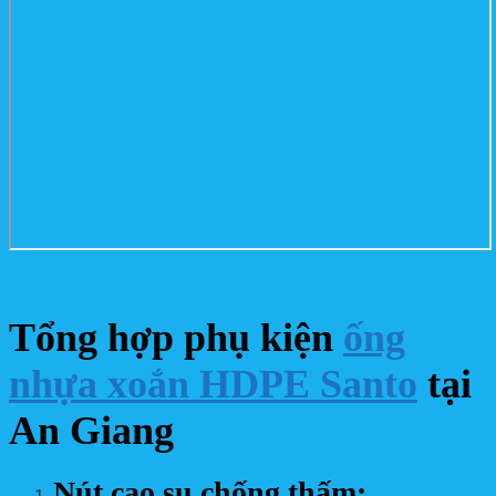
Tổng hợp phụ kiện
ống
nhựa xoắn HDPE Santo
tại
An Giang
Nút cao su chống thấm: