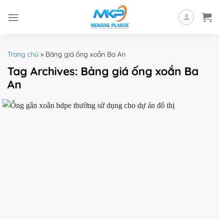
Skip
to
content
Trang chủ
»
Bảng giá ống xoắn Ba An
Tag Archives:
Bảng giá ống xoắn Ba
An