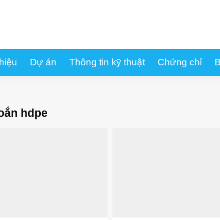
thiệu
Dự án
Thông tin kỹ thuật
Chứng chỉ
B
xoắn hdpe