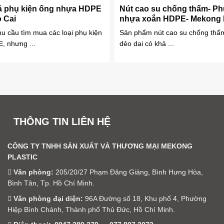
á phụ kiện ống nhựa HDPE
Nút cao su chống thấm- Ph
o Cai
nhựa xoắn HDPE- Mekong P
u cầu tìm mua các loại phụ kiện
Sản phẩm nút cao su chống thấm 
, nhưng ...
dẻo dai có khả ...
THÔNG TIN LIÊN HỆ
CÔNG TY TNHH SẢN XUẤT VÀ THƯƠNG MẠI MEKONG
PLASTIC
Văn phòng:
205/20/27 Phạm Đăng Giảng, Bình Hưng Hòa,
Bình Tân, Tp. Hồ Chí Minh.
Văn phòng đại diện:
96A Đường số 18, Khu phố 4, Phường
Hiệp Bình Chánh, Thành phố Thủ Đức, Hồ Chí Minh.