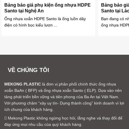
Bảng báo giá phụ kiện ống nhựa HDPE
Bảng báo gi
Santo tại Nghệ An
Santo tại Là
Ống nhựa xoắn HDPE Santo là ống luồn dây
Bạn đang có nh
điện có hình bọc kiểu lượn ...
ống nhựa HDPE
VỀ CHÚNG TÔI
MEKONG PLASTIC
là đơn vị phân phối chính thức ống nhựa
xoắn BaAn ( BFP) và ống nhựa xoắn Santo ( ELP). Dựa vào nên
tảng phát triển bền vững và tiên phong của Ba An tại Việt Nam.
Với phương châm “xây uy tín- Dựng thành công” kinh doanh vì lợi
ích chung của khách hàng.
Mekong Plastic không ngừng học hỏi, lắng nghe và thay đổi để
đáp ứng mọi nhu cầu của quý khách hàng.