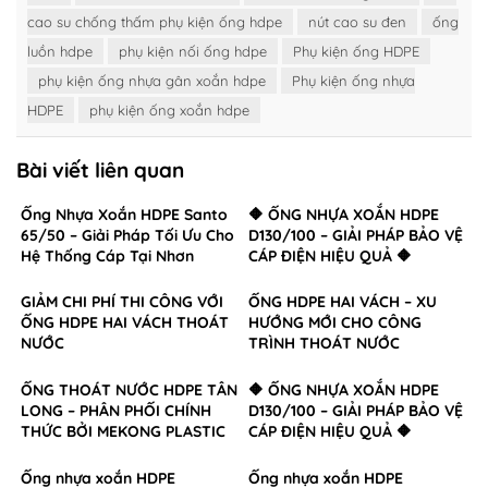
cao su chống thấm phụ kiện ống hdpe
nút cao su đen
ống
luồn hdpe
phụ kiện nối ống hdpe
Phụ kiện ống HDPE
phụ kiện ống nhựa gân xoắn hdpe
Phụ kiện ống nhựa
HDPE
phụ kiện ống xoắn hdpe
Bài viết liên quan
Ống Nhựa Xoắn HDPE Santo
🔶 ỐNG NHỰA XOẮN HDPE
65/50 – Giải Pháp Tối Ưu Cho
D130/100 – GIẢI PHÁP BẢO VỆ
Hệ Thống Cáp Tại Nhơn
CÁP ĐIỆN HIỆU QUẢ 🔶
Trạch, Đồng Nai
GIẢM CHI PHÍ THI CÔNG VỚI
ỐNG HDPE HAI VÁCH – XU
ỐNG HDPE HAI VÁCH THOÁT
HƯỚNG MỚI CHO CÔNG
NƯỚC
TRÌNH THOÁT NƯỚC
ỐNG THOÁT NƯỚC HDPE TÂN
🔶 ỐNG NHỰA XOẮN HDPE
LONG – PHÂN PHỐI CHÍNH
D130/100 – GIẢI PHÁP BẢO VỆ
THỨC BỞI MEKONG PLASTIC
CÁP ĐIỆN HIỆU QUẢ 🔶
Ống nhựa xoắn HDPE
Ống nhựa xoắn HDPE