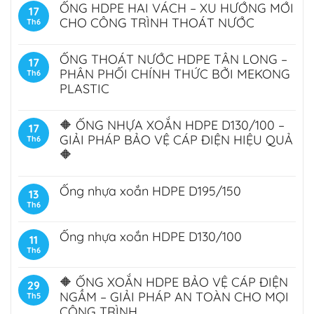
ỐNG HDPE HAI VÁCH – XU HƯỚNG MỚI
17
CHO CÔNG TRÌNH THOÁT NƯỚC
Th6
ỐNG THOÁT NƯỚC HDPE TÂN LONG –
17
PHÂN PHỐI CHÍNH THỨC BỞI MEKONG
Th6
PLASTIC
🔶 ỐNG NHỰA XOẮN HDPE D130/100 –
17
GIẢI PHÁP BẢO VỆ CÁP ĐIỆN HIỆU QUẢ
Th6
🔶
Ống nhựa xoắn HDPE D195/150
13
Th6
Ống nhựa xoắn HDPE D130/100
11
Th6
🔶 ỐNG XOẮN HDPE BẢO VỆ CÁP ĐIỆN
29
NGẦM – GIẢI PHÁP AN TOÀN CHO MỌI
Th5
CÔNG TRÌNH