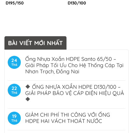
D195/150
D130/100
BÀI VIẾT MỚI NHẤT
Ống Nhựa Xoắn HDPE Santo 65/50 –
24
Giải Pháp Tối Ưu Cho Hệ Thống Cáp Tại
Th6
Nhơn Trạch, Đồng Nai
🔶 ỐNG NHỰA XOẮN HDPE D130/100 –
22
GIẢI PHÁP BẢO VỆ CÁP ĐIỆN HIỆU QUẢ
Th6
🔶
GIẢM CHI PHÍ THI CÔNG VỚI ỐNG
19
HDPE HAI VÁCH THOÁT NƯỚC
Th6