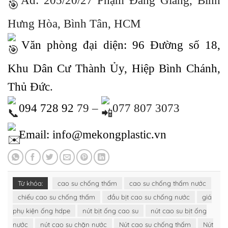
Ad: 205/20/27 Phạm Đăng Giảng, Bình
Hưng Hòa, Bình Tân, HCM
Văn phòng đại diện: 96 Đường số 18,
Khu Dân Cư Thành Ủy, Hiệp Bình Chánh,
Thủ Đức
.
094 728 92
79 –
077 807 3073
Email: info@mekongplastic.vn
Từ khóa:
cao su chống thấm
cao su chống thấm nước
chiếu cao su chống thấm
đầu bịt cao su chống nước
giá
phụ kiện ống hdpe
nút bịt ống cao su
nút cao su bịt ống
nước
nút cao su chặn nước
Nút cao su chống thấm
Nút