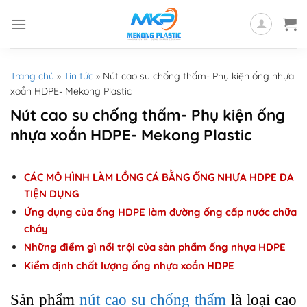
Skip
to
content
Trang chủ
»
Tin tức
»
Nút cao su chống thấm- Phụ kiện ống nhựa
xoắn HDPE- Mekong Plastic
Nút cao su chống thấm- Phụ kiện ống
nhựa xoắn HDPE- Mekong Plastic
CÁC MÔ HÌNH LÀM LỒNG CÁ BẰNG ỐNG NHỰA HDPE ĐA
TIỆN DỤNG
Ứng dụng của ống HDPE làm đường ống cấp nước chữa
cháy
Những điểm gì nổi trội của sản phẩm ống nhựa HDPE
Kiểm định chất lượng ống nhựa xoắn HDPE
Sản phẩm
nút cao su chống thấm
là loại cao