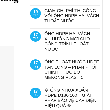
GIẢM CHI PHÍ THI CÔNG
19
VỚI ỐNG HDPE HAI VÁCH
Th6
THOÁT NƯỚC
ỐNG HDPE HAI VÁCH –
17
XU HƯỚNG MỚI CHO
Th6
CÔNG TRÌNH THOÁT
NƯỚC
ỐNG THOÁT NƯỚC HDPE
17
TÂN LONG – PHÂN PHỐI
Th6
CHÍNH THỨC BỞI
MEKONG PLASTIC
🔶 ỐNG NHỰA XOẮN
17
HDPE D130/100 – GIẢI
Th6
PHÁP BẢO VỆ CÁP ĐIỆN
HIỆU QUẢ 🔶