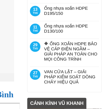
Ống nhựa xoắn HDPE
13
D195/150
Th6
Ống nhựa xoắn HDPE
11
D130/100
Th6
🔶 ỐNG XOẮN HDPE BẢO
29
VỆ CÁP ĐIỆN NGẦM –
Th5
GIẢI PHÁP AN TOÀN CHO
MỌI CÔNG TRÌNH
VAN CỬA LẬT – GIẢI
27
PHÁP KIỂM SOÁT DÒNG
Th5
CHẢY HIỆU QUẢ
Bình
CÁNH KÍNH VŨ KHANH