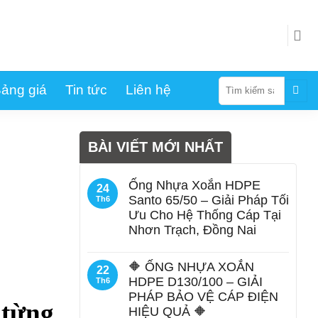
Tìm
ảng giá
Tin tức
Liên hệ
kiếm:
BÀI VIẾT MỚI NHẤT
Ống Nhựa Xoắn HDPE
24
Santo 65/50 – Giải Pháp Tối
Th6
Ưu Cho Hệ Thống Cáp Tại
Nhơn Trạch, Đồng Nai
🔶 ỐNG NHỰA XOẮN
22
HDPE D130/100 – GIẢI
Th6
PHÁP BẢO VỆ CÁP ĐIỆN
 từng
HIỆU QUẢ 🔶