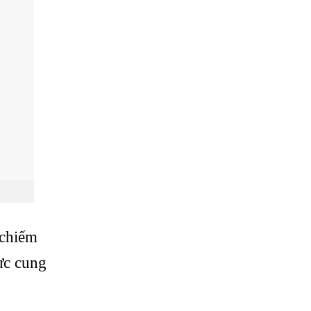
 chiếm
ực cung