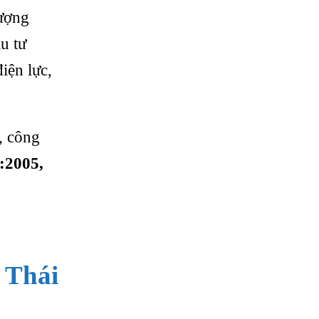
lượng
u tư
iện lực,
, công
:2005,
i
Thái