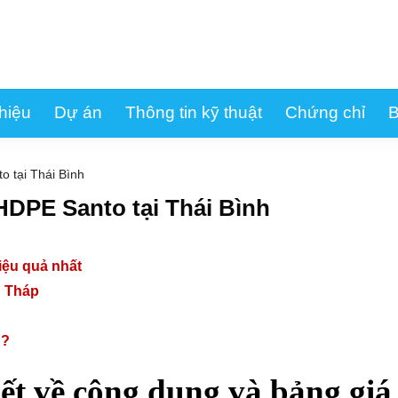
thiệu
Dự án
Thông tin kỹ thuật
Chứng chỉ
B
 tại Thái Bình
HDPE Santo tại Thái Bình
ệu quả nhất
g Tháp
 ?
iết về công dụng và bảng giá