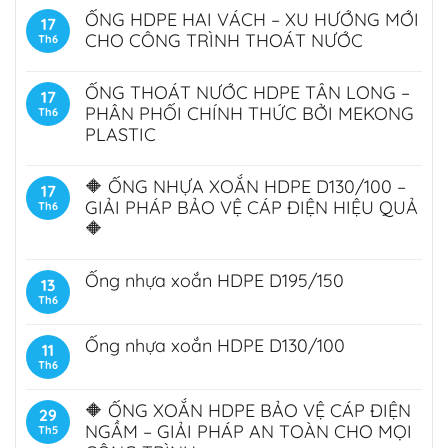
ỐNG HDPE HAI VÁCH – XU HƯỚNG MỚI
17
CHO CÔNG TRÌNH THOÁT NƯỚC
Th6
ỐNG THOÁT NƯỚC HDPE TÂN LONG –
17
PHÂN PHỐI CHÍNH THỨC BỞI MEKONG
Th6
PLASTIC
🔶 ỐNG NHỰA XOẮN HDPE D130/100 –
17
GIẢI PHÁP BẢO VỆ CÁP ĐIỆN HIỆU QUẢ
Th6
🔶
Ống nhựa xoắn HDPE D195/150
13
Th6
Ống nhựa xoắn HDPE D130/100
11
Th6
🔶 ỐNG XOẮN HDPE BẢO VỆ CÁP ĐIỆN
29
NGẦM – GIẢI PHÁP AN TOÀN CHO MỌI
Th5