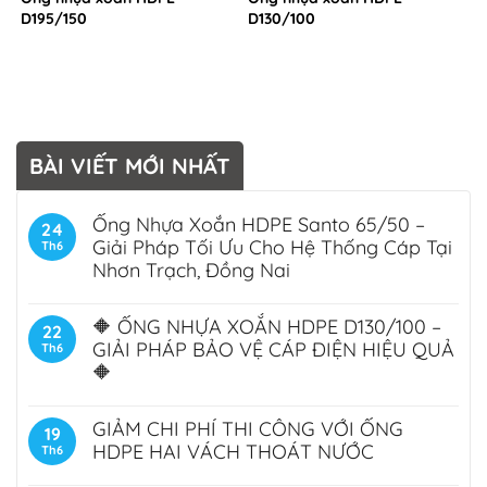
D195/150
D130/100
BÀI VIẾT MỚI NHẤT
Ống Nhựa Xoắn HDPE Santo 65/50 –
24
Giải Pháp Tối Ưu Cho Hệ Thống Cáp Tại
Th6
Nhơn Trạch, Đồng Nai
🔶 ỐNG NHỰA XOẮN HDPE D130/100 –
22
GIẢI PHÁP BẢO VỆ CÁP ĐIỆN HIỆU QUẢ
Th6
🔶
GIẢM CHI PHÍ THI CÔNG VỚI ỐNG
19
HDPE HAI VÁCH THOÁT NƯỚC
Th6