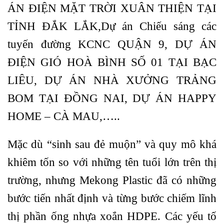
ÁN ĐIỆN MẶT TRỜI XUÂN THIỆN TẠI
TỈNH ĐẮK LẮK,Dự án Chiếu sáng các
tuyến đường KCNC QUẬN 9, DỰ ÁN
ĐIỆN GIÓ HOÀ BÌNH SỐ 01 TẠI BẠC
LIÊU, DỰ ÁN NHÀ XƯỞNG TRẢNG
BOM TẠI ĐỒNG NAI, DỰ ÁN HAPPY
HOME – CÀ MAU,…..
Mặc dù “sinh sau đẻ muộn” và quy mô khá
khiêm tốn so với những tên tuổi lớn trên thị
trường, nhưng Mekong Plastic đã có những
bước tiến nhất định và từng bước chiếm lĩnh
thị phần ống nhựa xoắn HDPE. Các yếu tố