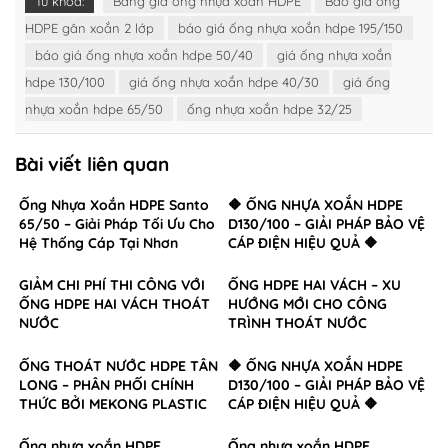
Từ khóa:
Bảng giá ống nhựa xoắn HDPE
Báo giá ống
HDPE gân xoắn 2 lớp
báo giá ống nhựa xoắn hdpe 195/150
báo giá ống nhựa xoắn hdpe 50/40
giá ống nhựa xoắn
hdpe 130/100
giá ống nhựa xoắn hdpe 40/30
giá ống
nhựa xoắn hdpe 65/50
ống nhựa xoắn hdpe 32/25
Bài viết liên quan
Ống Nhựa Xoắn HDPE Santo
🔶 ỐNG NHỰA XOẮN HDPE
65/50 – Giải Pháp Tối Ưu Cho
D130/100 – GIẢI PHÁP BẢO VỆ
Hệ Thống Cáp Tại Nhơn
CÁP ĐIỆN HIỆU QUẢ 🔶
Trạch, Đồng Nai
GIẢM CHI PHÍ THI CÔNG VỚI
ỐNG HDPE HAI VÁCH – XU
ỐNG HDPE HAI VÁCH THOÁT
HƯỚNG MỚI CHO CÔNG
NƯỚC
TRÌNH THOÁT NƯỚC
ỐNG THOÁT NƯỚC HDPE TÂN
🔶 ỐNG NHỰA XOẮN HDPE
LONG – PHÂN PHỐI CHÍNH
D130/100 – GIẢI PHÁP BẢO VỆ
THỨC BỞI MEKONG PLASTIC
CÁP ĐIỆN HIỆU QUẢ 🔶
Ống nhựa xoắn HDPE
Ống nhựa xoắn HDPE