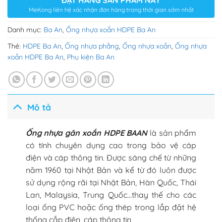
ĐẶT HÀNG SẢN PHẨM NÀY
MeKong liên hệ xác nhận đơn hàng trong thời gian sớm nhất
Danh mục:
Ba An
,
Ống nhựa xoắn HDPE Ba An
Thẻ:
HDPE Ba An
,
Ống nhựa phẳng
,
Ống nhựa xoắn
,
Ống nhựa
xoắn HDPE Ba An
,
Phụ kiện Ba An
Mô tả
Ống nhựa gân xoắn HDPE BAAN
là sản phẩm
có tính chuyên dụng cao trong bảo vệ cáp
điện và cáp thông tin. Được sáng chế từ những
năm 1960 tại Nhật Bản và kể từ đó luôn được
sử dụng rộng rãi tại Nhật Bản, Hàn Quốc, Thái
Lan, Malaysia, Trung Quốc…thay thế cho các
loại ống PVC hoặc ống thép trong lắp đặt hệ
thống cắp điện, cáp thông tin