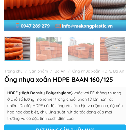
Trang chủ
/
Sản phẩm
/
Ba An
/
Ống nhựa xoắn HDPE Ba An
Ống nhựa xoắn HDPE BAAN 160/125
HDPE (High Density Polyethylene)
khác với PE thông thường
ở chỗ số lượng monomer trong chuỗi phân tử lớn hơn rất
nhiều. Do đó, HDPE có độ cứng và sức chịu va đập cao, độ bền
hóa học đặc biệt, chịu ứng suất nứt do tác động của môi
trường và có đặc tính cách điện cao.