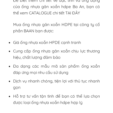
Để biết thêm chi tiết về đặc tính và ứng dụng
của ống nhựa gân xoắn hdpe Ba An, bạn có
thể xem CATALOGUE chi tiết TẠI ĐÂY
Mua ống nhựa gân xoắn HDPE tại công ty cổ
phần BAAN bạn được:
Giá ống nhựa xoắn HPDE cạnh tranh
Cung cấp ống nhựa gân xoắn chịu lực thương
hiệu, chất lượng đảm bảo
Đa dạng các mẫu mã sản phẩm ống xoắn
đáp ứng mọi nhu cầu sử dụng
Dịch vụ nhanh chóng, tiện lợi với thủ tục nhanh
gọn
Hỗ trợ tư vấn tận tình để bạn có thể lựa chọn
được loại ống nhựa xoắn hdpe hợp lý