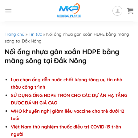
Skip
to
content
Trang chủ
»
Tin tức
»
Nối ống nhựa gân xoắn HDPE bằng măng
sông tại Đắk Nông
Nối ống nhựa gân xoắn HDPE bằng
măng sông tại Đắk Nông
Lựa chọn ống dẫn nước chất lượng tăng uy tín nhà
thầu công trình
SỬ DỤNG ỐNG HDPE TRƠN CHO CÁC DỰ ÁN HẠ TẦNG
ĐƯỢC ĐÁNH GIÁ CAO
WHO khuyến nghị giảm liều vaccine cho trẻ dưới 12
tuổi
Việt Nam thử nghiệm thuốc điều trị COVID-19 trên
người