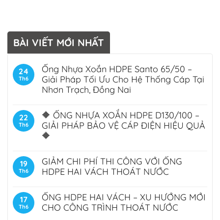
BÀI VIẾT MỚI NHẤT
Ống Nhựa Xoắn HDPE Santo 65/50 –
24
Giải Pháp Tối Ưu Cho Hệ Thống Cáp Tại
Th6
Nhơn Trạch, Đồng Nai
🔶 ỐNG NHỰA XOẮN HDPE D130/100 –
22
GIẢI PHÁP BẢO VỆ CÁP ĐIỆN HIỆU QUẢ
Th6
🔶
GIẢM CHI PHÍ THI CÔNG VỚI ỐNG
19
HDPE HAI VÁCH THOÁT NƯỚC
Th6
ỐNG HDPE HAI VÁCH – XU HƯỚNG MỚI
17
CHO CÔNG TRÌNH THOÁT NƯỚC
Th6