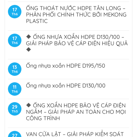
ỐNG THOÁT NƯỚC HDPE TÂN LONG –
17
PHÂN PHỐI CHÍNH THỨC BỞI MEKONG
Th6
PLASTIC
🔶 ỐNG NHỰA XOẮN HDPE D130/100 –
17
GIẢI PHÁP BẢO VỆ CÁP ĐIỆN HIỆU QUẢ
Th6
🔶
Ống nhựa xoắn HDPE D195/150
13
Th6
Ống nhựa xoắn HDPE D130/100
11
Th6
🔶 ỐNG XOẮN HDPE BẢO VỆ CÁP ĐIỆN
29
NGẦM – GIẢI PHÁP AN TOÀN CHO MỌI
Th5
CÔNG TRÌNH
VAN CỬA LẬT – GIẢI PHÁP KIỂM SOÁT
27