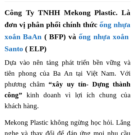
Công Ty TNHH Mekong Plastic. Là
đơn vị phân phối chính thức
ống nhựa
xoắn BaAn
( BFP) và
ống nhựa xoắn
Santo
( ELP)
Dựa vào nên tảng phát triển bền vững và
tiên phong của Ba An tại Việt Nam. Với
phương châm
“xây uy tín- Dựng thành
công”
kinh doanh vì lợi ích chung của
khách hàng.
Mekong Plastic không ngừng học hỏi. Lắng
nghe và thay đổi để đáp ứng mọi nhu cầu