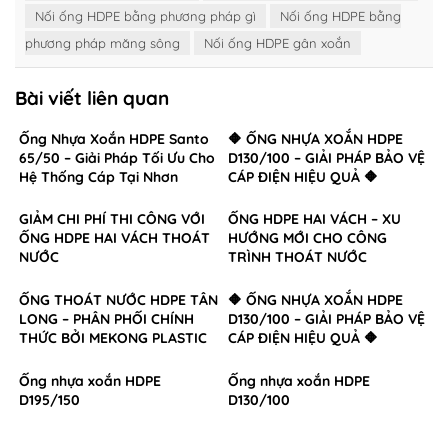
Nối ống HDPE bằng phương pháp gì
Nối ống HDPE bằng
phương pháp măng sông
Nối ống HDPE gân xoắn
Bài viết liên quan
Ống Nhựa Xoắn HDPE Santo
🔶 ỐNG NHỰA XOẮN HDPE
65/50 – Giải Pháp Tối Ưu Cho
D130/100 – GIẢI PHÁP BẢO VỆ
Hệ Thống Cáp Tại Nhơn
CÁP ĐIỆN HIỆU QUẢ 🔶
Trạch, Đồng Nai
GIẢM CHI PHÍ THI CÔNG VỚI
ỐNG HDPE HAI VÁCH – XU
ỐNG HDPE HAI VÁCH THOÁT
HƯỚNG MỚI CHO CÔNG
NƯỚC
TRÌNH THOÁT NƯỚC
ỐNG THOÁT NƯỚC HDPE TÂN
🔶 ỐNG NHỰA XOẮN HDPE
LONG – PHÂN PHỐI CHÍNH
D130/100 – GIẢI PHÁP BẢO VỆ
THỨC BỞI MEKONG PLASTIC
CÁP ĐIỆN HIỆU QUẢ 🔶
Ống nhựa xoắn HDPE
Ống nhựa xoắn HDPE
D195/150
D130/100