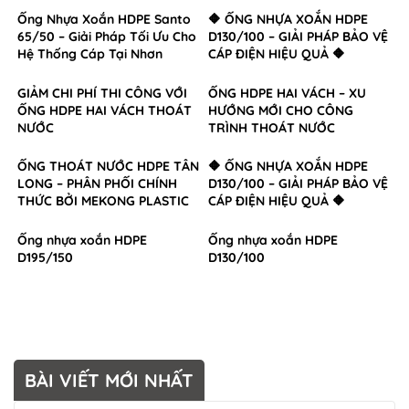
Ống Nhựa Xoắn HDPE Santo
🔶 ỐNG NHỰA XOẮN HDPE
65/50 – Giải Pháp Tối Ưu Cho
D130/100 – GIẢI PHÁP BẢO VỆ
Hệ Thống Cáp Tại Nhơn
CÁP ĐIỆN HIỆU QUẢ 🔶
Trạch, Đồng Nai
GIẢM CHI PHÍ THI CÔNG VỚI
ỐNG HDPE HAI VÁCH – XU
ỐNG HDPE HAI VÁCH THOÁT
HƯỚNG MỚI CHO CÔNG
NƯỚC
TRÌNH THOÁT NƯỚC
ỐNG THOÁT NƯỚC HDPE TÂN
🔶 ỐNG NHỰA XOẮN HDPE
LONG – PHÂN PHỐI CHÍNH
D130/100 – GIẢI PHÁP BẢO VỆ
THỨC BỞI MEKONG PLASTIC
CÁP ĐIỆN HIỆU QUẢ 🔶
Ống nhựa xoắn HDPE
Ống nhựa xoắn HDPE
D195/150
D130/100
BÀI VIẾT MỚI NHẤT