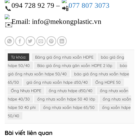
094 728 92 79 –
077 807 3073
Email: info@mekongplastic.vn
Từ khóa:
Bảng giá ống nhựa xoắn HDPE
báo giá ống
hdpe 50/40
Báo giá ống nhựa gân xoắn HDPE 2 lớp
báo
giá ống nhựa xoắn hdpe 50/40
báo giá ống nhựa xoắn hdpe
65/50
giá ống nhựa xoắn hdpe d50/40
Ống HDPE 50
Ống Nhựa HDPE
ống nhựa hdpe d50/40
ống nhựa xoắn
hdpe 40/30
ống nhựa xoắn hdpe 50 40 lớp
ống nhựa xoắn
hdpe 50 40 phi
ống nhựa xoắn hdpe 65/50
ống xoắn hdpe
50/40
Bài viết liên quan