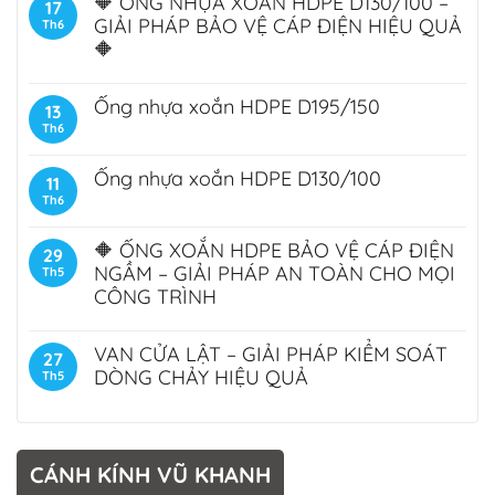
🔶 ỐNG NHỰA XOẮN HDPE D130/100 –
17
GIẢI PHÁP BẢO VỆ CÁP ĐIỆN HIỆU QUẢ
Th6
🔶
Ống nhựa xoắn HDPE D195/150
13
Th6
Ống nhựa xoắn HDPE D130/100
11
Th6
🔶 ỐNG XOẮN HDPE BẢO VỆ CÁP ĐIỆN
29
NGẦM – GIẢI PHÁP AN TOÀN CHO MỌI
Th5
CÔNG TRÌNH
VAN CỬA LẬT – GIẢI PHÁP KIỂM SOÁT
27
DÒNG CHẢY HIỆU QUẢ
Th5
CÁNH KÍNH VŨ KHANH