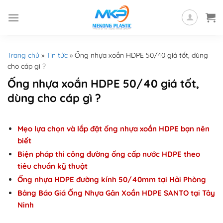
Skip
to
content
Trang chủ
»
Tin tức
»
Ống nhựa xoắn HDPE 50/40 giá tốt, dùng
cho cáp gì ?
Ống nhựa xoắn HDPE 50/40 giá tốt,
dùng cho cáp gì ?
Mẹo lựa chọn và lắp đặt ống nhựa xoắn HDPE bạn nên
biết
Biện pháp thi công đường ống cấp nước HDPE theo
tiêu chuẩn kỹ thuật
Ống nhựa HDPE đường kính 50/40mm tại Hải Phòng
Bảng Báo Giá Ống Nhựa Gân Xoắn HDPE SANTO tại Tây
Ninh