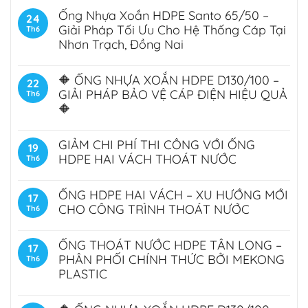
Ống Nhựa Xoắn HDPE Santo 65/50 –
24
Giải Pháp Tối Ưu Cho Hệ Thống Cáp Tại
Th6
Nhơn Trạch, Đồng Nai
🔶 ỐNG NHỰA XOẮN HDPE D130/100 –
22
GIẢI PHÁP BẢO VỆ CÁP ĐIỆN HIỆU QUẢ
Th6
🔶
GIẢM CHI PHÍ THI CÔNG VỚI ỐNG
19
HDPE HAI VÁCH THOÁT NƯỚC
Th6
ỐNG HDPE HAI VÁCH – XU HƯỚNG MỚI
17
CHO CÔNG TRÌNH THOÁT NƯỚC
Th6
ỐNG THOÁT NƯỚC HDPE TÂN LONG –
17
PHÂN PHỐI CHÍNH THỨC BỞI MEKONG
Th6
PLASTIC