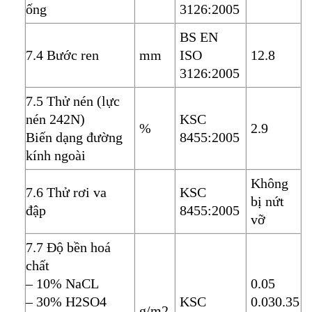
ống
3126:2005
BS EN
7.4 Bước ren
mm
ISO
12.8
3126:2005
7.5 Thử nén (lực
nén 242N)
KSC
%
2.9
Biến dạng đường
8455:2005
kính ngoài
Không
7.6 Thử rơi va
KSC
bị nứt
đập
8455:2005
vỡ
7.7 Độ bền hoá
chất
– 10% NaCL
0.05
– 30% H2SO4
KSC
0.03
0.35
g/m2