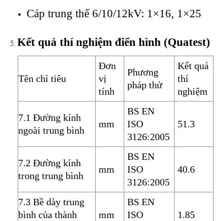
Cáp trung thế 6/10/12kV: 1×16, 1×25
Kết quả thí nghiệm điển hình (Quatest)
Đơn
Kết quả
Phương
Tên chỉ tiêu
vị
thí
pháp thử
tính
nghiệm
BS EN
7.1 Đường kính
mm
ISO
51.3
ngoài trung bình
3126:2005
BS EN
7.2 Đường kính
mm
ISO
40.6
trong trung bình
3126:2005
7.3 Bề dày trung
BS EN
bình của thành
mm
ISO
1.85