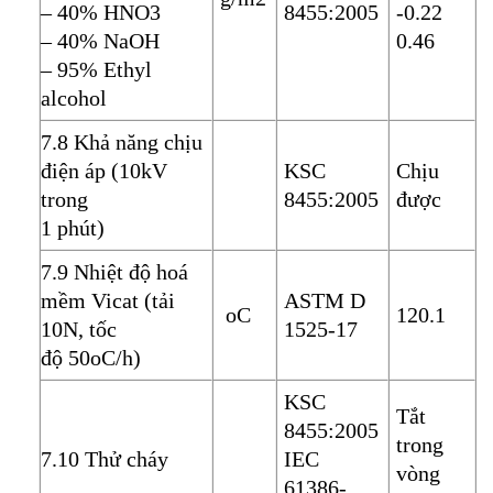
– 40% HNO3
8455:2005
-0.22
– 40% NaOH
0.46
– 95% Ethyl
alcohol
7.8 Khả năng chịu
điện áp (10kV
KSC
Chịu
trong
8455:2005
được
1 phút)
7.9 Nhiệt độ hoá
mềm Vicat (tải
ASTM D
oC
120.1
10N, tốc
1525-17
độ 50oC/h)
KSC
Tắt
8455:2005
trong
7.10 Thử cháy
IEC
vòng
61386-