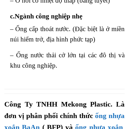
– Ở nơi có nhiệt độ thấp (băng tuyết)
c.Ngành công nghiệp nhẹ
– Ống cấp thoát nước. (Đặc biệt là ở miền
núi hiểm trở, địa hình phức tạp)
– Ống nước thải cở lớn tại các đô thị và
khu công nghiệp.
Công Ty TNHH Mekong Plastic. Là
đơn vị phân phối chính thức
ống nhựa
xoắn BaAn
( BFP) và
ống nhựa xoắn