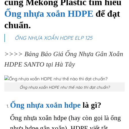
cùng Mekong Plastic tìm hiểu
Ống nhựa xoắn HDPE
để đạt
chuẩn.
ỐNG NHỰA XOẮN HDPE ELP 125
>>>>
Bảng Báo Giá Ống Nhựa Gân Xoắn
HDPE SANTO tại Hà Tây
Ống nhựa xoắn HDPE như thế nào thì đạt chuẩn?
Ống nhựa xoắn hdpe
là gì?
Ống nhựa xoắn hdpe (hay còn gọi là ống
nhựa hdpe gân xoắn). HDPE viết tắt