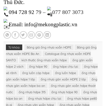
Thủ Đức
.
094 728 92
79 –
077 807 3073
Email: info@mekongplastic.vn
Từ khóa:
Bảng giá ống nhựa xoắn HDPE
Bảng giá ống
nhựa xoắn HDPE Ba An
Catalogue ống nhựa xoắn HDPE
SANTO
kích thước ống nhựa xoắn hdpe
ống gân xoắn
hdpe 2 vách
ống hdpe 90
ống hdpe chịu lực
ống hdpe
xẻ rãnh
ống luồn cáp hdpe
ống luồn hdpe
ống nhựa
gân xoắn hdpe 1 lớp
ống nhựa gân xoắn HDPE 2 lớp
ống
nhựa gân xoắn hdpe ba an
ống nhựa gân xoắn hdpe thoát
nước
ống nhựa hdpe 315
ống nhựa hdpe 90
ống nhựa
hdpe ba an
ống nhựa hdpe chịu lực
ống nhựa hdpe pe80
là gì
ống nhựa vặn xoắn hdpe
ống nhựa xoắn hdpe