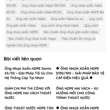
105/80
ống nhựa xoắn hdpe 130/100
ống nhựa xoắn hdpe
65/50
ống nhựa xoắn hdpe 85/65
ống nhựa xoắn HDPE Ba
An
ống vặn xoắn hdpe
ống xoắn hdpe ba an
quy cách
ống gân xoắn hdpe
quy cách ống nhựa hdpe
Quy cách
ống nhựa xoắn HDPE
tiêu chuẩn ống nhựa gân xoắn hdpe
tiêu chuẩn ống nhựa xoắn hdpe
Tiêu chuẩn thi công và
nghiệm thu ống nhựa HDPE
Bài viết liên quan
Ống Nhựa Xoắn HDPE Santo
🔶 ỐNG NHỰA XOẮN HDPE
65/50 – Giải Pháp Tối Ưu Cho
D130/100 – GIẢI PHÁP BẢO VỆ
Hệ Thống Cáp Tại Nhơn
CÁP ĐIỆN HIỆU QUẢ 🔶
Trạch, Đồng Nai
GIẢM CHI PHÍ THI CÔNG VỚI
ỐNG HDPE HAI VÁCH – XU
ỐNG HDPE HAI VÁCH THOÁT
HƯỚNG MỚI CHO CÔNG
NƯỚC
TRÌNH THOÁT NƯỚC
ỐNG THOÁT NƯỚC HDPE TÂN
🔶 ỐNG NHỰA XOẮN HDPE