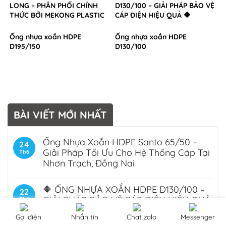
LONG – PHÂN PHỐI CHÍNH
D130/100 – GIẢI PHÁP BẢO VỆ
THỨC BỞI MEKONG PLASTIC
CÁP ĐIỆN HIỆU QUẢ 🔶
Ống nhựa xoắn HDPE
Ống nhựa xoắn HDPE
D195/150
D130/100
BÀI VIẾT MỚI NHẤT
Ống Nhựa Xoắn HDPE Santo 65/50 –
24
Giải Pháp Tối Ưu Cho Hệ Thống Cáp Tại
Th6
Nhơn Trạch, Đồng Nai
🔶 ỐNG NHỰA XOẮN HDPE D130/100 –
22
GIẢI PHÁP BẢO VỆ CÁP ĐIỆN HIỆU QUẢ
Th6
🔶
Gọi điện
Nhắn tin
Chat zalo
Messenger