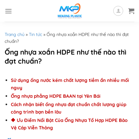
Skip
to
content
Trang chủ
»
Tin tức
»
Ống nhựa xoắn HDPE như thế nào thì đạt
chuẩn?
Ống nhựa xoắn HDPE như thế nào thì
đạt chuẩn?
Sử dụng ống nước kém chất lượng tiềm ẩn nhiều mối
nguy
Ống nhựa phẳng HDPE BAAN tại Yên Bái
Cách nhận biết ống nhựa đạt chuẩn chất lượng giúp
công trình bạn bền lâu
🔶 Ưu Điểm Nổi Bật Của Ống Nhựa Tổ Hợp HDPE Bảo
Vệ Cáp Viễn Thông