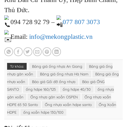
Thủ Đức.
094 728 92 79 –
077 807 3073
Email:
info@mekongplastic.vn
Từ khóa:
Bảng giá ống nhựa An Giang
Bảng giá ống
nhựa gân xoắn
Bảng giá ống nhựa Hà Nam
Bảng giá ống
nhựa xoắn
Báo giá Gối đỡ ống nhựa
Báo giá ỐNG
SANTO
ống hdpe 160/125
ống hdpe 40/30
ống nhựa
gân xoắn
Ống nhựa gân xoắn OSPEN
Ống nhựa xoắn
HDPE 65 50 Santo
Ống nhựa xoắn hdpe santo
Ống Xoắn
HDPE
ống xoắn hdpe 130/100