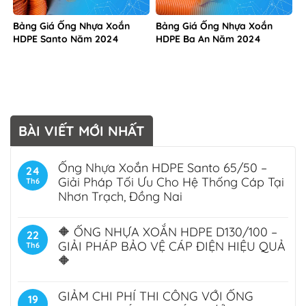
Bảng Giá Ống Nhựa Xoắn
Bảng Giá Ống Nhựa Xoắn
HDPE Santo Năm 2024
HDPE Ba An Năm 2024
BÀI VIẾT MỚI NHẤT
Ống Nhựa Xoắn HDPE Santo 65/50 –
24
Giải Pháp Tối Ưu Cho Hệ Thống Cáp Tại
Th6
Nhơn Trạch, Đồng Nai
🔶 ỐNG NHỰA XOẮN HDPE D130/100 –
22
GIẢI PHÁP BẢO VỆ CÁP ĐIỆN HIỆU QUẢ
Th6
🔶
GIẢM CHI PHÍ THI CÔNG VỚI ỐNG
19