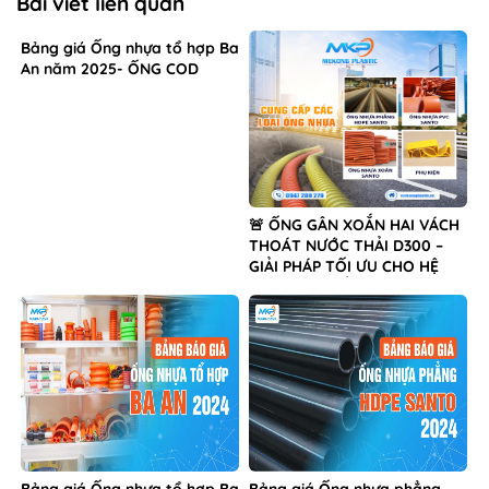
Bài viết liên quan
Bảng giá Ống nhựa tổ hợp Ba
An năm 2025- ỐNG COD
🚨 ỐNG GÂN XOẮN HAI VÁCH
THOÁT NƯỚC THẢI D300 –
GIẢI PHÁP TỐI ƯU CHO HỆ
THỐNG HẠ TẦNG 🚨🚨 ỐNG
GÂN XOẮN HAI VÁCH THOÁT
NƯỚC THẢI D400 – GIẢI PHÁP
TỐI ƯU CHO HỆ THỐNG HẠ
TẦNG 🚨