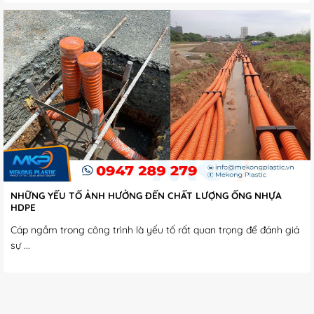
NHỮNG YẾU TỐ ẢNH HƯỞNG ĐẾN CHẤT LƯỢNG ỐNG NHỰA
HDPE
Cáp ngầm trong công trình là yếu tố rất quan trọng để đánh giá
sự ...