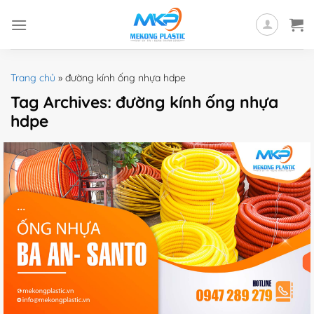
Skip
to
content
Trang chủ
»
đường kính ống nhựa hdpe
Tag Archives:
đường kính ống nhựa
hdpe