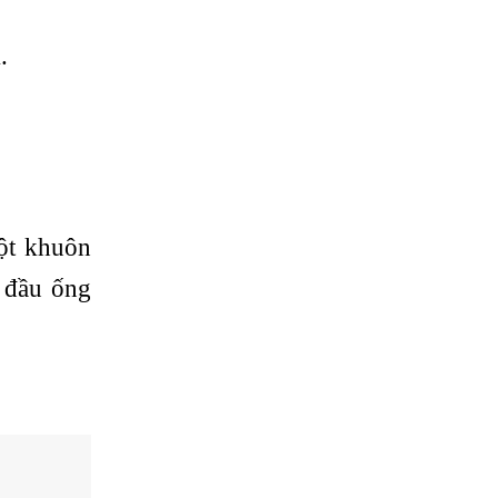
.
ột khuôn
 đầu ống