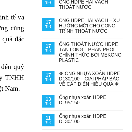
ỐNG HDPE HAI VÁCH
Th6
THOÁT NƯỚC
inh tế và
ỐNG HDPE HAI VÁCH – XU
17
HƯỚNG MỚI CHO CÔNG
ựng cũng
Th6
TRÌNH THOÁT NƯỚC
u quả đặc
ỐNG THOÁT NƯỚC HDPE
17
TÂN LONG – PHÂN PHỐI
Th6
CHÍNH THỨC BỞI MEKONG
PLASTIC
 đến quý
🔶 ỐNG NHỰA XOẮN HDPE
17
 ty TNHH
D130/100 – GIẢI PHÁP BẢO
Th6
VỆ CÁP ĐIỆN HIỆU QUẢ 🔶
ệt Nam.
Ống nhựa xoắn HDPE
13
D195/150
Th6
Ống nhựa xoắn HDPE
11
D130/100
Th6