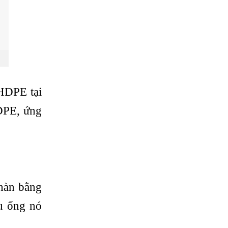
HDPE tại
DPE, ứng
 hàn bằng
ầu ống nó