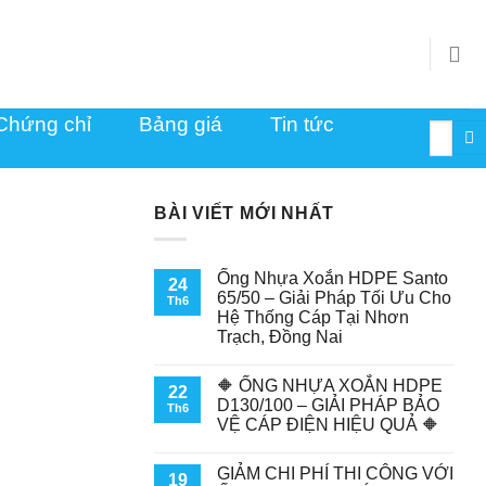
Chứng chỉ
Bảng giá
Tin tức
Tìm
kiếm:
BÀI VIẾT MỚI NHẤT
Ống Nhựa Xoắn HDPE Santo
24
65/50 – Giải Pháp Tối Ưu Cho
Th6
Hệ Thống Cáp Tại Nhơn
Trạch, Đồng Nai
🔶 ỐNG NHỰA XOẮN HDPE
22
D130/100 – GIẢI PHÁP BẢO
Th6
VỆ CÁP ĐIỆN HIỆU QUẢ 🔶
GIẢM CHI PHÍ THI CÔNG VỚI
19