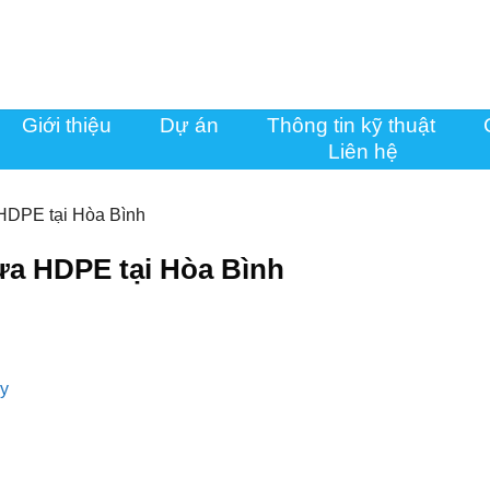
Giới thiệu
Dự án
Thông tin kỹ thuật
Liên hệ
HDPE tại Hòa Bình
ựa HDPE tại Hòa Bình
ay