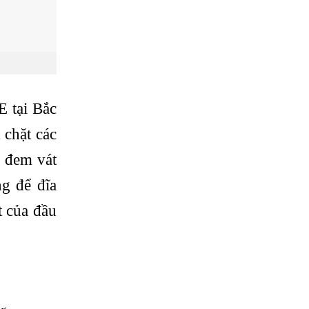
E tại Bắc
 chặt các
, đem vát
g để đĩa
t của đầu