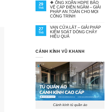
🔶 ỐNG XOẮN HDPE BẢO
29
VỆ CÁP ĐIỆN NGẦM – GIẢI
Th5
PHÁP AN TOÀN CHO MỌI
CÔNG TRÌNH
VAN CỬA LẬT – GIẢI PHÁP
27
KIỂM SOÁT DÒNG CHẢY
Th5
HIỆU QUẢ
CÁNH KÍNH VŨ KHANH
Cánh kính tủ quần áo