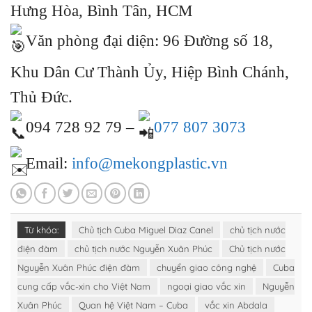
Hưng Hòa, Bình Tân, HCM
Văn phòng đại diện: 96 Đường số 18,
Khu Dân Cư Thành Ủy, Hiệp Bình Chánh,
Thủ Đức.
094 728 92 79 –
077 807 3073
Email:
info@mekongplastic.vn
Từ khóa:
Chủ tịch Cuba Miguel Diaz Canel
chủ tịch nước
điện đàm
chủ tịch nước Nguyễn Xuân Phúc
Chủ tịch nước
Nguyễn Xuân Phúc điện đàm
chuyển giao công nghệ
Cuba
cung cấp vắc-xin cho Việt Nam
ngoại giao vắc xin
Nguyễn
Xuân Phúc
Quan hệ Việt Nam – Cuba
vắc xin Abdala