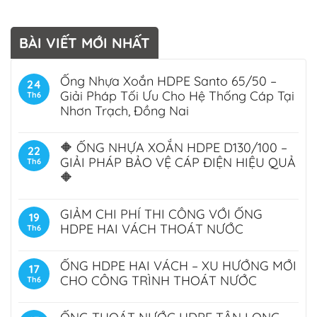
BÀI VIẾT MỚI NHẤT
Ống Nhựa Xoắn HDPE Santo 65/50 –
24
Giải Pháp Tối Ưu Cho Hệ Thống Cáp Tại
Th6
Nhơn Trạch, Đồng Nai
🔶 ỐNG NHỰA XOẮN HDPE D130/100 –
22
GIẢI PHÁP BẢO VỆ CÁP ĐIỆN HIỆU QUẢ
Th6
🔶
GIẢM CHI PHÍ THI CÔNG VỚI ỐNG
19
HDPE HAI VÁCH THOÁT NƯỚC
Th6
ỐNG HDPE HAI VÁCH – XU HƯỚNG MỚI
17
CHO CÔNG TRÌNH THOÁT NƯỚC
Th6