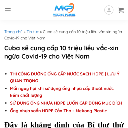
Skip
to
content
Trang chủ
»
Tin tức
»
Cuba sẽ cung cấp 10 triệu liều vắc-xin ngừa
Covid-19 cho Việt Nam
Cuba sẽ cung cấp 10 triệu liều vắc-xin
ngừa Covid-19 cho Việt Nam
THI CÔNG ĐƯỜNG ỐNG CẤP NƯỚC SẠCH HDPE | LƯU Ý
QUAN TRỌNG
Mối nguy hại khi sử dụng ống nhựa cấp thoát nước
kém chất lượng
SỬ DỤNG ỐNG NHỰA HDPE LUỒN CÁP ĐÚNG MỤC ĐÍCH
Ống nhựa xoắn HDPE Cần Thơ – Mekong Plastic
Đây là khẳng định của Bí thư thứ