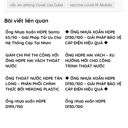
vắc xin phòng Covid của Cuba
vaccine covid-19 Abdala
Bài viết liên quan
Ống Nhựa Xoắn HDPE Santo
🔶 ỐNG NHỰA XOẮN HDPE
65/50 – Giải Pháp Tối Ưu Cho
D130/100 – GIẢI PHÁP BẢO VỆ
Hệ Thống Cáp Tại Nhơn
CÁP ĐIỆN HIỆU QUẢ 🔶
Trạch, Đồng Nai
GIẢM CHI PHÍ THI CÔNG VỚI
ỐNG HDPE HAI VÁCH – XU
ỐNG HDPE HAI VÁCH THOÁT
HƯỚNG MỚI CHO CÔNG
NƯỚC
TRÌNH THOÁT NƯỚC
ỐNG THOÁT NƯỚC HDPE TÂN
🔶 ỐNG NHỰA XOẮN HDPE
LONG – PHÂN PHỐI CHÍNH
D130/100 – GIẢI PHÁP BẢO VỆ
THỨC BỞI MEKONG PLASTIC
CÁP ĐIỆN HIỆU QUẢ 🔶
Ống nhựa xoắn HDPE
Ống nhựa xoắn HDPE
D195/150
D130/100