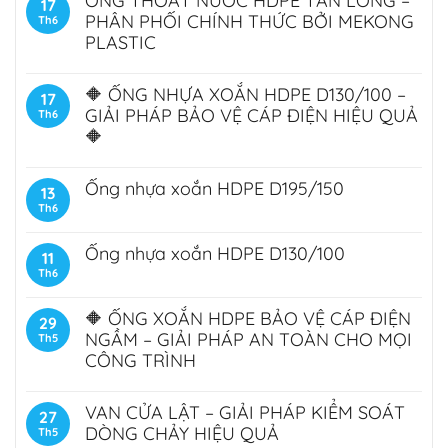
ỐNG THOÁT NƯỚC HDPE TÂN LONG –
17
PHÂN PHỐI CHÍNH THỨC BỞI MEKONG
Th6
PLASTIC
🔶 ỐNG NHỰA XOẮN HDPE D130/100 –
17
GIẢI PHÁP BẢO VỆ CÁP ĐIỆN HIỆU QUẢ
Th6
🔶
Ống nhựa xoắn HDPE D195/150
13
Th6
Ống nhựa xoắn HDPE D130/100
11
Th6
🔶 ỐNG XOẮN HDPE BẢO VỆ CÁP ĐIỆN
29
NGẦM – GIẢI PHÁP AN TOÀN CHO MỌI
Th5
CÔNG TRÌNH
VAN CỬA LẬT – GIẢI PHÁP KIỂM SOÁT
27
DÒNG CHẢY HIỆU QUẢ
Th5