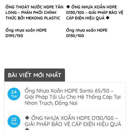
ỐNG THOÁT NƯỚC HDPE TÂN
🔶 ỐNG NHỰA XOẮN HDPE
LONG – PHÂN PHỐI CHÍNH
D130/100 – GIẢI PHÁP BẢO VỆ
THỨC BỞI MEKONG PLASTIC
CÁP ĐIỆN HIỆU QUẢ 🔶
Ống nhựa xoắn HDPE
Ống nhựa xoắn HDPE
D195/150
D130/100
BÀI VIẾT MỚI NHẤT
Ống Nhựa Xoắn HDPE Santo 65/50 –
24
Giải Pháp Tối Ưu Cho Hệ Thống Cáp Tại
Th6
Nhơn Trạch, Đồng Nai
🔶 ỐNG NHỰA XOẮN HDPE D130/100 –
22
GIẢI PHÁP BẢO VỆ CÁP ĐIỆN HIỆU QUẢ
Th6