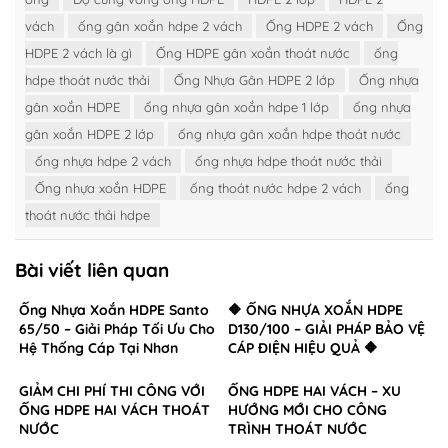
vách
ống gân xoắn hdpe 2 vách
Ống HDPE 2 vách
Ống
HDPE 2 vách là gì
Ống HDPE gân xoắn thoát nước
ống
hdpe thoát nước thải
Ống Nhựa Gân HDPE 2 lớp
Ống nhựa
gân xoắn HDPE
ống nhựa gân xoắn hdpe 1 lớp
ống nhựa
gân xoắn HDPE 2 lớp
ống nhựa gân xoắn hdpe thoát nước
ống nhựa hdpe 2 vách
ống nhựa hdpe thoát nước thải
Ống nhựa xoắn HDPE
ống thoát nước hdpe 2 vách
ống
thoát nước thải hdpe
Bài viết liên quan
Ống Nhựa Xoắn HDPE Santo
🔶 ỐNG NHỰA XOẮN HDPE
65/50 – Giải Pháp Tối Ưu Cho
D130/100 – GIẢI PHÁP BẢO VỆ
Hệ Thống Cáp Tại Nhơn
CÁP ĐIỆN HIỆU QUẢ 🔶
Trạch, Đồng Nai
GIẢM CHI PHÍ THI CÔNG VỚI
ỐNG HDPE HAI VÁCH – XU
ỐNG HDPE HAI VÁCH THOÁT
HƯỚNG MỚI CHO CÔNG
NƯỚC
TRÌNH THOÁT NƯỚC