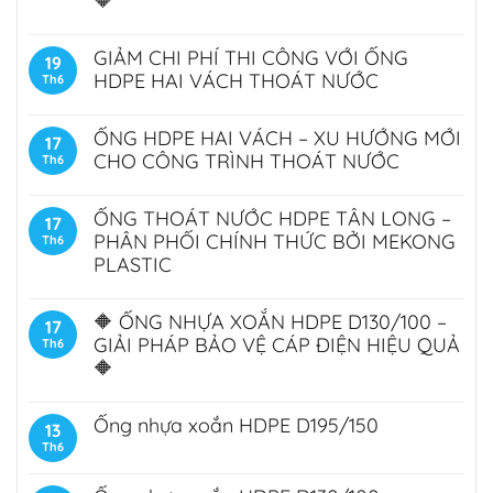
🔶
GIẢM CHI PHÍ THI CÔNG VỚI ỐNG
19
HDPE HAI VÁCH THOÁT NƯỚC
Th6
ỐNG HDPE HAI VÁCH – XU HƯỚNG MỚI
17
CHO CÔNG TRÌNH THOÁT NƯỚC
Th6
ỐNG THOÁT NƯỚC HDPE TÂN LONG –
17
PHÂN PHỐI CHÍNH THỨC BỞI MEKONG
Th6
PLASTIC
🔶 ỐNG NHỰA XOẮN HDPE D130/100 –
17
GIẢI PHÁP BẢO VỆ CÁP ĐIỆN HIỆU QUẢ
Th6
🔶
Ống nhựa xoắn HDPE D195/150
13
Th6