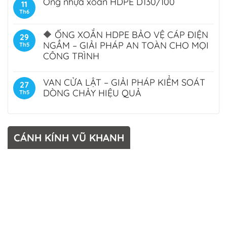
Ống nhựa xoắn HDPE D130/100
11
Th6
🔶 ỐNG XOẮN HDPE BẢO VỆ CÁP ĐIỆN
29
NGẦM – GIẢI PHÁP AN TOÀN CHO MỌI
Th5
CÔNG TRÌNH
VAN CỬA LẬT – GIẢI PHÁP KIỂM SOÁT
27
DÒNG CHẢY HIỆU QUẢ
Th5
CÁNH KÍNH VŨ KHANH