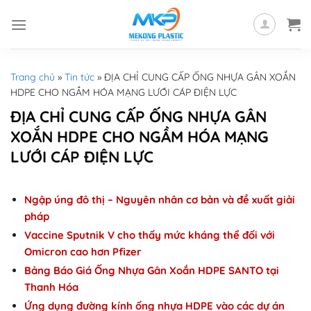
Skip
to
content
Trang chủ
»
Tin tức
»
ĐỊA CHỈ CUNG CẤP ỐNG NHỰA GÂN XOẮN
HDPE CHO NGẦM HÓA MẠNG LƯỚI CÁP ĐIỆN LỰC
ĐỊA CHỈ CUNG CẤP ỐNG NHỰA GÂN
XOẮN HDPE CHO NGẦM HÓA MẠNG
LƯỚI CÁP ĐIỆN LỰC
Ngập úng đô thị – Nguyên nhân cơ bản và đề xuất giải
pháp
Vaccine Sputnik V cho thấy mức kháng thể đối với
Omicron cao hơn Pfizer
Bảng Báo Giá Ống Nhựa Gân Xoắn HDPE SANTO tại
Thanh Hóa
Ứng dụng đường kính ống nhựa HDPE vào các dự án