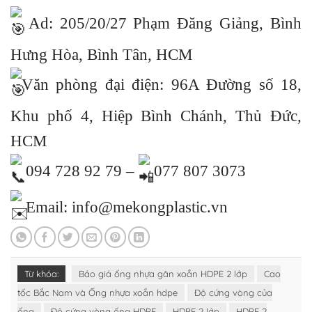
Ad: 205/20/27 Phạm Đăng Giảng, Bình
Hưng Hòa, Bình Tân, HCM
Văn phòng đại điện: 96A Đường số 18,
Khu phố 4, Hiệp Bình Chánh, Thủ Đức,
HCM
094 728 92 79 –
077 807 3073
Email: info@mekongplastic.vn
Từ khóa:
Báo giá ống nhựa gân xoắn HDPE 2 lớp
Cao
tốc Bắc Nam và Ống nhựa xoắn hdpe
Độ cứng vòng của
ống
Độ cứng vòng ống HDPE
HDPE 2 lớp
HDPE 2