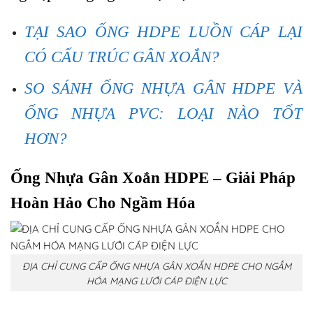
TẠI SAO ỐNG HDPE LUỒN CÁP LẠI
CÓ CẤU TRÚC GÂN XOẮN?
SO SÁNH ỐNG NHỰA GÂN HDPE VÀ
ỐNG NHỰA PVC: LOẠI NÀO TỐT
HƠN?
Ống Nhựa Gân Xoắn HDPE – Giải Pháp
Hoàn Hảo Cho Ngầm Hóa
ĐỊA CHỈ CUNG CẤP ỐNG NHỰA GÂN XOẮN HDPE CHO NGẦM
HÓA MẠNG LƯỚI CÁP ĐIỆN LỰC