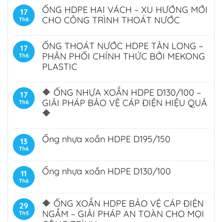
ỐNG HDPE HAI VÁCH – XU HƯỚNG MỚI
17
CHO CÔNG TRÌNH THOÁT NƯỚC
Th6
ỐNG THOÁT NƯỚC HDPE TÂN LONG –
17
PHÂN PHỐI CHÍNH THỨC BỞI MEKONG
Th6
PLASTIC
🔶 ỐNG NHỰA XOẮN HDPE D130/100 –
17
GIẢI PHÁP BẢO VỆ CÁP ĐIỆN HIỆU QUẢ
Th6
🔶
Ống nhựa xoắn HDPE D195/150
13
Th6
Ống nhựa xoắn HDPE D130/100
11
Th6
🔶 ỐNG XOẮN HDPE BẢO VỆ CÁP ĐIỆN
29
NGẦM – GIẢI PHÁP AN TOÀN CHO MỌI
Th5