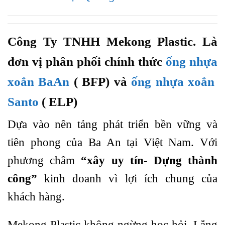
Công Ty TNHH Mekong Plastic. Là
đơn vị phân phối chính thức
ống nhựa
xoắn BaAn
( BFP) và
ống nhựa xoắn
Santo
( ELP)
Dựa vào nên tảng phát triển bền vững và
tiên phong của Ba An tại Việt Nam. Với
phương châm
“xây uy tín- Dựng thành
công”
kinh doanh vì lợi ích chung của
khách hàng.
Mekong Plastic không ngừng học hỏi. Lắng