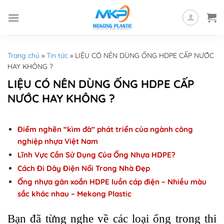
Skip
to
content
Trang chủ
»
Tin tức
»
LIỆU CÓ NÊN DÙNG ỐNG HDPE CẤP NƯỚC
HAY KHÔNG ?
LIỆU CÓ NÊN DÙNG ỐNG HDPE CẤP
NƯỚC HAY KHÔNG ?
Điểm nghẽn “kìm đà” phát triển của ngành công
nghiệp nhựa Việt Nam
Lĩnh Vực Cần Sử Dụng Của Ống Nhựa HDPE?
Cách Đi Dây Điện Nổi Trong Nhà Đẹp
Ống nhựa gân xoắn HDPE luồn cáp điện – Nhiều màu
sắc khác nhau – Mekong Plastic
Bạn đã từng nghe về các loại ống trong thi