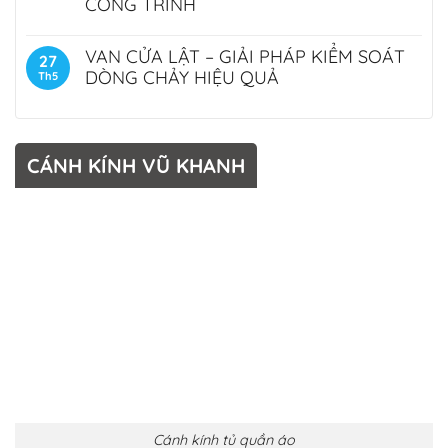
CÔNG TRÌNH
VAN CỬA LẬT – GIẢI PHÁP KIỂM SOÁT
27
DÒNG CHẢY HIỆU QUẢ
Th5
CÁNH KÍNH VŨ KHANH
Cánh kính tủ quần áo