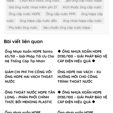
hdpe
Chọn kích thước ống nước
giá ống cấp nước hdpe
Giá ống nước nhựa mềm phi 27
Kích thước ống cấp nước
Ống cấp nước HDPE
Ống cấp nước PPR
ống hdpe cấp
nước
ống hdpe cấp nước dẫn
ống nhựa hdpe cấp nước
Phụ kiện ống nước
tiêu chuẩn ống cấp nước hdpe
Bài viết liên quan
Ống Nhựa Xoắn HDPE Santo
🔶 ỐNG NHỰA XOẮN HDPE
65/50 – Giải Pháp Tối Ưu Cho
D130/100 – GIẢI PHÁP BẢO VỆ
Hệ Thống Cáp Tại Nhơn
CÁP ĐIỆN HIỆU QUẢ 🔶
Trạch, Đồng Nai
GIẢM CHI PHÍ THI CÔNG VỚI
ỐNG HDPE HAI VÁCH – XU
ỐNG HDPE HAI VÁCH THOÁT
HƯỚNG MỚI CHO CÔNG
NƯỚC
TRÌNH THOÁT NƯỚC
ỐNG THOÁT NƯỚC HDPE TÂN
🔶 ỐNG NHỰA XOẮN HDPE
LONG – PHÂN PHỐI CHÍNH
D130/100 – GIẢI PHÁP BẢO VỆ
THỨC BỞI MEKONG PLASTIC
CÁP ĐIỆN HIỆU QUẢ 🔶
Ống nhựa xoắn HDPE
Ống nhựa xoắn HDPE