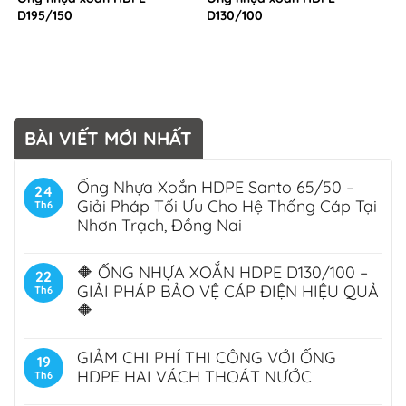
D195/150
D130/100
BÀI VIẾT MỚI NHẤT
Ống Nhựa Xoắn HDPE Santo 65/50 –
24
Giải Pháp Tối Ưu Cho Hệ Thống Cáp Tại
Th6
Nhơn Trạch, Đồng Nai
🔶 ỐNG NHỰA XOẮN HDPE D130/100 –
22
GIẢI PHÁP BẢO VỆ CÁP ĐIỆN HIỆU QUẢ
Th6
🔶
GIẢM CHI PHÍ THI CÔNG VỚI ỐNG
19
HDPE HAI VÁCH THOÁT NƯỚC
Th6