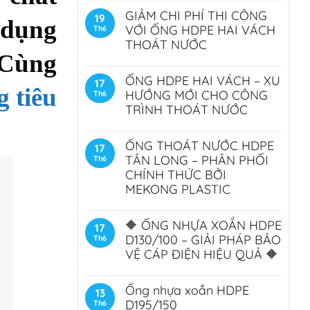
GIẢM CHI PHÍ THI CÔNG
19
 dụng
VỚI ỐNG HDPE HAI VÁCH
Th6
THOÁT NƯỚC
Cùng
ỐNG HDPE HAI VÁCH – XU
17
 tiêu
HƯỚNG MỚI CHO CÔNG
Th6
TRÌNH THOÁT NƯỚC
ỐNG THOÁT NƯỚC HDPE
17
TÂN LONG – PHÂN PHỐI
Th6
CHÍNH THỨC BỞI
MEKONG PLASTIC
🔶 ỐNG NHỰA XOẮN HDPE
17
D130/100 – GIẢI PHÁP BẢO
Th6
VỆ CÁP ĐIỆN HIỆU QUẢ 🔶
Ống nhựa xoắn HDPE
13
D195/150
Th6