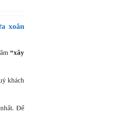
ựa xoắn
châm
“xây
quý khách
 nhất. Để