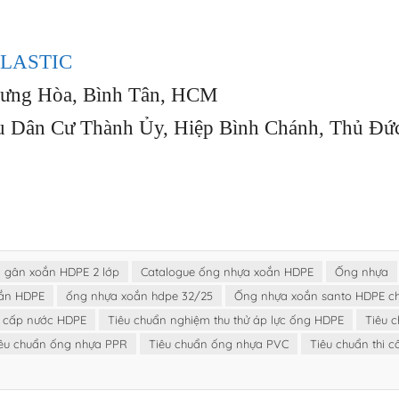
LASTIC
Hưng Hòa, Bình Tân, HCM
u Dân Cư Thành Ủy, Hiệp Bình Chánh, Thủ Đứ
 gân xoắn HDPE 2 lớp
Catalogue ống nhựa xoắn HDPE
Ống nhựa
ắn HDPE
ống nhựa xoắn hdpe 32/25
Ống nhựa xoắn santo HDPE ch
g cấp nước HDPE
Tiêu chuẩn nghiệm thu thử áp lực ống HDPE
Tiêu 
êu chuẩn ống nhựa PPR
Tiêu chuẩn ống nhựa PVC
Tiêu chuẩn thi 