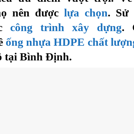
họ nên được
lựa chọn
. Sử
ác
công trình xây dựng
. 
về
ống nhựa HDPE chất lượng
 tại Bình Định.