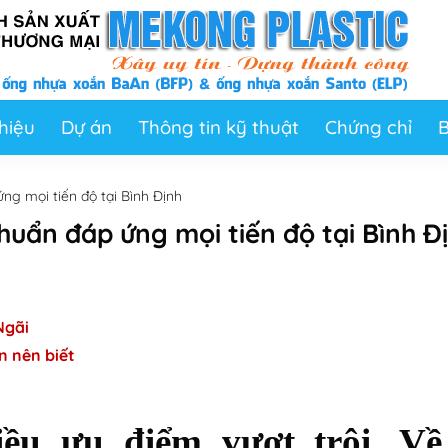
thiệu
Dự án
Thông tin kỹ thuật
Chứng chỉ
B
ng mọi tiến độ tại Bình Định
uẩn đáp ứng mọi tiến độ tại Bình Đ
Ngãi
n nên biết
ều ưu điểm vượt trội. Về