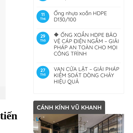
Ống nhựa xoắn HDPE
11
D130/100
Th6
🔶 ỐNG XOẮN HDPE BẢO
29
VỆ CÁP ĐIỆN NGẦM – GIẢI
Th5
PHÁP AN TOÀN CHO MỌI
CÔNG TRÌNH
VAN CỬA LẬT – GIẢI PHÁP
27
KIỂM SOÁT DÒNG CHẢY
Th5
HIỆU QUẢ
CÁNH KÍNH VŨ KHANH
tiến