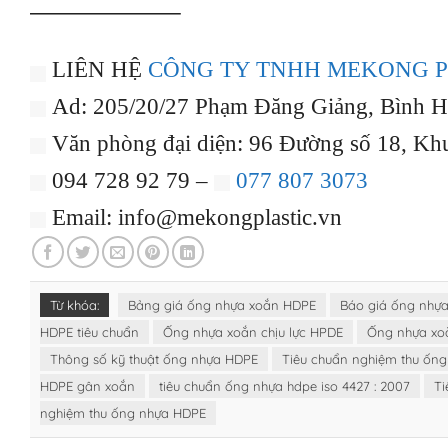
——————–
LIÊN HỆ
CÔNG TY TNHH MEKONG P
Ad: 205/20/27 Phạm Đăng Giảng, Bình 
Văn phòng đại diện: 96 Đường số 18, Kh
094 728 92 79 –
077 807 3073
Email: info@mekongplastic.vn
Từ khóa:
Bảng giá ống nhựa xoắn HDPE
Báo giá ống nhựa
HDPE tiêu chuẩn
Ống nhựa xoắn chịu lực HPDE
Ống nhựa xo
Thông số kỹ thuật ống nhựa HDPE
Tiêu chuẩn nghiệm thu ốn
HDPE gân xoắn
tiêu chuẩn ống nhựa hdpe iso 4427 : 2007
Ti
nghiệm thu ống nhựa HDPE