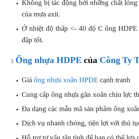
Không bị tác động bởi những chất lỏng 
của mưa axit.
Ở nhiệt độ thấp <- 40 độ C ống HDPE 
đập tốt.
Ống nhựa HDPE
của
Công Ty 
Giá
ống nhựa xoắn HPDE
cạnh tranh
Cung cấp ống nhựa gân xoắn chịu lực t
Đa dạng các mẫu mã sản phẩm ống xoắn
Dịch vụ nhanh chóng, tiện lợi với thủ t
Hỗ trợ tư vấn tận tình để bạn có thể lự