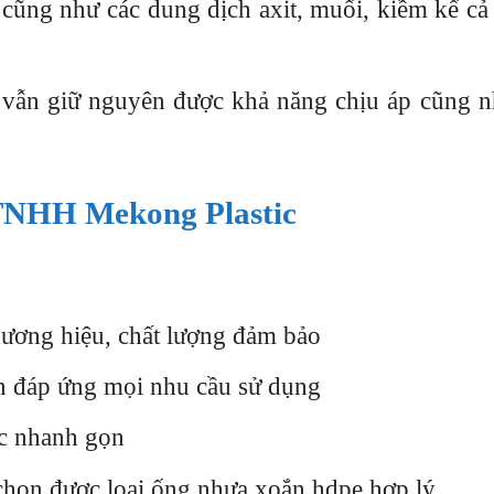
cũng như các dung dịch axit, muối, kiềm kể cả
vẫn giữ nguyên được khả năng chịu áp cũng n
TNHH Mekong Plastic
hương hiệu, chất lượng đảm bảo
 đáp ứng mọi nhu cầu sử dụng
ục nhanh gọn
a chọn được loại ống nhựa xoắn hdpe hợp lý