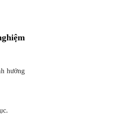
 nghiệm
ảnh hưởng
ục.