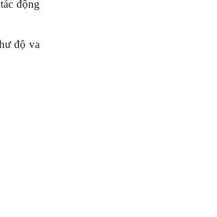
 tác động
hư độ va