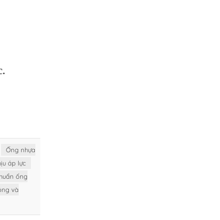
c.
Ống nhựa
ịu áp lực
chuẩn ống
công và