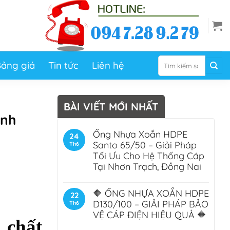
Tìm
ảng giá
Tin tức
Liên hệ
kiếm:
BÀI VIẾT MỚI NHẤT
ịnh
Ống Nhựa Xoắn HDPE
24
Santo 65/50 – Giải Pháp
Th6
Tối Ưu Cho Hệ Thống Cáp
Tại Nhơn Trạch, Đồng Nai
🔶 ỐNG NHỰA XOẮN HDPE
22
D130/100 – GIẢI PHÁP BẢO
Th6
VỆ CÁP ĐIỆN HIỆU QUẢ 🔶
 chất