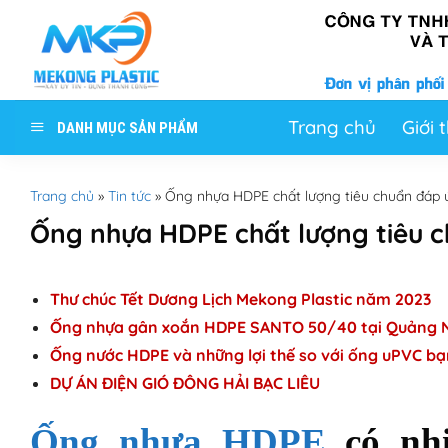
Skip
to
content
Trang chủ
Giới 
DANH MỤC SẢN PHẨM
Trang chủ
»
Tin tức
»
Ống nhựa HDPE chất lượng tiêu chuẩn đáp ứ
Ống nhựa HDPE chất lượng tiêu ch
Thư chúc Tết Dương Lịch Mekong Plastic năm 2023
Ống nhựa gân xoắn HDPE SANTO 50/40 tại Quảng 
Ống nước HDPE và những lợi thế so với ống uPVC bạ
DỰ ÁN ĐIỆN GIÓ ĐÔNG HẢI BẠC LIÊU
Ống nhựa HDPE
có nhi