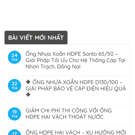
BÀI VIẾT MỚI NHẤT
Ống Nhựa Xoắn HDPE Santo 65/50 –
24
Giải Pháp Tối Ưu Cho Hệ Thống Cáp Tại
Th6
Nhơn Trạch, Đồng Nai
🔶 ỐNG NHỰA XOẮN HDPE D130/100 –
22
GIẢI PHÁP BẢO VỆ CÁP ĐIỆN HIỆU QUẢ
Th6
🔶
GIẢM CHI PHÍ THI CÔNG VỚI ỐNG
19
HDPE HAI VÁCH THOÁT NƯỚC
Th6
ỐNG HDPE HAI VÁCH – XU HƯỚNG MỚI
17