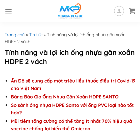
Skip
to
content
Trang chủ
»
Tin tức
»
Tính năng và lợi ích ống nhựa gân xoắn
HDPE 2 vách
Tính năng và lợi ích ống nhựa gân xoắn
HDPE 2 vách
Ấn Độ sẽ cung cấp một triệu liều thuốc điều trị Covid-19
cho Việt Nam
Bảng Báo Giá Ống Nhựa Gân Xoắn HDPE SANTO
So sánh ống nhựa HDPE Santo với ống PVC loại nào tốt
hơn?
Mũi tiêm tăng cường có thể tăng ít nhất 70% hiệu quả
vaccine chống lại biến thể Omicron