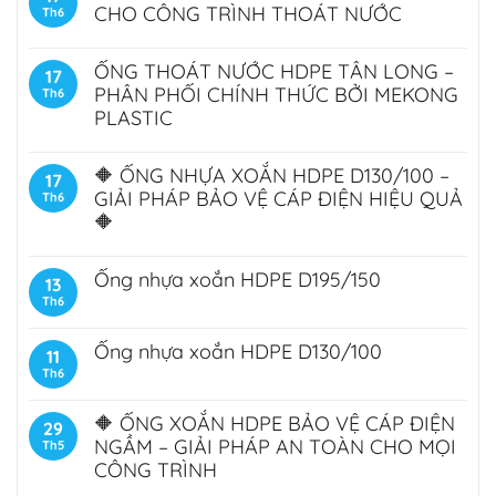
CHO CÔNG TRÌNH THOÁT NƯỚC
Th6
ỐNG THOÁT NƯỚC HDPE TÂN LONG –
17
PHÂN PHỐI CHÍNH THỨC BỞI MEKONG
Th6
PLASTIC
🔶 ỐNG NHỰA XOẮN HDPE D130/100 –
17
GIẢI PHÁP BẢO VỆ CÁP ĐIỆN HIỆU QUẢ
Th6
🔶
Ống nhựa xoắn HDPE D195/150
13
Th6
Ống nhựa xoắn HDPE D130/100
11
Th6
🔶 ỐNG XOẮN HDPE BẢO VỆ CÁP ĐIỆN
29
NGẦM – GIẢI PHÁP AN TOÀN CHO MỌI
Th5
CÔNG TRÌNH