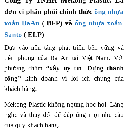
Công Ty TNHH Mekong Plastic. Là
đơn vị phân phối chính thức
ống nhựa
xoắn BaAn
( BFP) và
ống nhựa xoắn
Santo
( ELP)
Dựa vào nên tảng phát triển bền vững và
tiên phong của Ba An tại Việt Nam. Với
phương châm
“xây uy tín- Dựng thành
công”
kinh doanh vì lợi ích chung của
khách hàng.
Mekong Plastic không ngừng học hỏi. Lắng
nghe và thay đổi để đáp ứng mọi nhu cầu
của quý khách hàng.