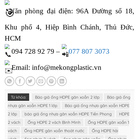
Văn phòng đại điện: 96A Đường số 18,
Khu phố 4, Hiệp Bình Chánh, Thủ Đức,
HCM
094 728 92 79 –
077 807 3073
Email: info@mekongplastic.vn
Từ khóa:
Báo giá ống HDPE gân xoắn 2 lớp
Báo giá ống
nhựa gân xoắn HDPE 1 lớp
Báo giá ống nhựa gân xoắn HDPE
2 lớp
báo giá ống nhựa gân xoắn HDPE Tiền Phong
HDPE
2 vách
Ống HDPE 2 vách Bình Minh
Ống HDPE gân xoắn 1
vách
Ống HDPE gân xoắn thoát nước
Ống HDPE hải