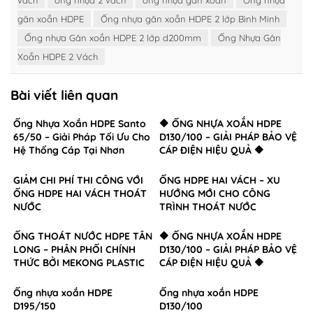
vách
ống nhựa 2 vách
ống nhựa gân xoắn
Ống nhựa
gân xoắn HDPE
Ống nhựa gân xoắn HDPE 2 lớp Bình Minh
Ống nhựa Gân xoắn HDPE 2 lớp d200mm
Ống Nhựa Gân
Xoắn HDPE 2 Vách
Bài viết liên quan
Ống Nhựa Xoắn HDPE Santo
🔶 ỐNG NHỰA XOẮN HDPE
65/50 – Giải Pháp Tối Ưu Cho
D130/100 – GIẢI PHÁP BẢO VỆ
Hệ Thống Cáp Tại Nhơn
CÁP ĐIỆN HIỆU QUẢ 🔶
Trạch, Đồng Nai
GIẢM CHI PHÍ THI CÔNG VỚI
ỐNG HDPE HAI VÁCH – XU
ỐNG HDPE HAI VÁCH THOÁT
HƯỚNG MỚI CHO CÔNG
NƯỚC
TRÌNH THOÁT NƯỚC
ỐNG THOÁT NƯỚC HDPE TÂN
🔶 ỐNG NHỰA XOẮN HDPE
LONG – PHÂN PHỐI CHÍNH
D130/100 – GIẢI PHÁP BẢO VỆ
THỨC BỞI MEKONG PLASTIC
CÁP ĐIỆN HIỆU QUẢ 🔶
Ống nhựa xoắn HDPE
Ống nhựa xoắn HDPE
D195/150
D130/100