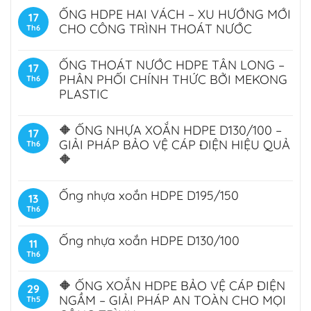
ỐNG HDPE HAI VÁCH – XU HƯỚNG MỚI
17
CHO CÔNG TRÌNH THOÁT NƯỚC
Th6
ỐNG THOÁT NƯỚC HDPE TÂN LONG –
17
PHÂN PHỐI CHÍNH THỨC BỞI MEKONG
Th6
PLASTIC
🔶 ỐNG NHỰA XOẮN HDPE D130/100 –
17
GIẢI PHÁP BẢO VỆ CÁP ĐIỆN HIỆU QUẢ
Th6
🔶
Ống nhựa xoắn HDPE D195/150
13
Th6
Ống nhựa xoắn HDPE D130/100
11
Th6
🔶 ỐNG XOẮN HDPE BẢO VỆ CÁP ĐIỆN
29
NGẦM – GIẢI PHÁP AN TOÀN CHO MỌI
Th5