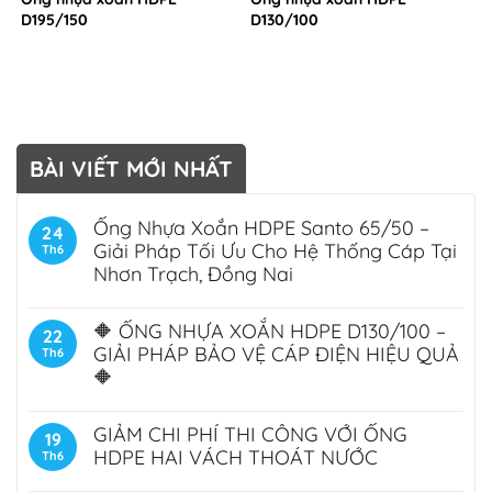
D195/150
D130/100
BÀI VIẾT MỚI NHẤT
Ống Nhựa Xoắn HDPE Santo 65/50 –
24
Giải Pháp Tối Ưu Cho Hệ Thống Cáp Tại
Th6
Nhơn Trạch, Đồng Nai
🔶 ỐNG NHỰA XOẮN HDPE D130/100 –
22
GIẢI PHÁP BẢO VỆ CÁP ĐIỆN HIỆU QUẢ
Th6
🔶
GIẢM CHI PHÍ THI CÔNG VỚI ỐNG
19
HDPE HAI VÁCH THOÁT NƯỚC
Th6