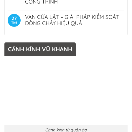
CÔNG TRÌNH
VAN CỬA LẬT – GIẢI PHÁP KIỂM SOÁT
27
DÒNG CHẢY HIỆU QUẢ
Th5
CÁNH KÍNH VŨ KHANH
Cánh kính tủ quần áo