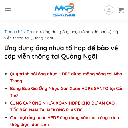
Skip
to
content
Trang chủ
»
Tin tức
»
Ứng dụng ống nhựa tổ hợp để bảo vệ cáp
viễn thông tại Quảng Ngãi
Ứng dụng ống nhựa tổ hợp để bảo vệ
cáp viễn thông tại Quảng Ngãi
Quy trình nối ống nhựa HDPE dùng măng sông tại Nha
Trang
Bảng Báo Giá Ống Nhựa Gân Xoắn HDPE SANTO tại Cần
Thơ
CUNG CẤP ỐNG NHỰA XOẮN HDPE CHO DỰ ÁN CAO
TỐC BẮC NAM TẠI MEKONG PLASTIC
Các loại ống nước HPDE ứng dụng vào các công trình
thủy điện, dân sinh