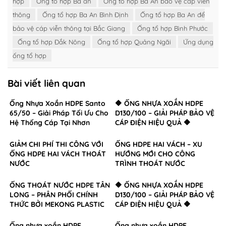
hợp
Ống tổ hợp Ba an
Ống tổ hợp Ba An bảo vệ cáp viễn
thông
Ống tổ hợp Ba An Bình Định
Ống tổ hợp Ba An để
bảo vệ cáp viễn thông tại Bắc Giang
Ống tổ hợp Bình Phước
Ống tổ hợp Đắk Nông
Ống tổ hợp Quảng Ngãi
Ứng dụng
ống tổ hợp
Bài viết liên quan
Ống Nhựa Xoắn HDPE Santo
🔶 ỐNG NHỰA XOẮN HDPE
65/50 – Giải Pháp Tối Ưu Cho
D130/100 – GIẢI PHÁP BẢO VỆ
Hệ Thống Cáp Tại Nhơn
CÁP ĐIỆN HIỆU QUẢ 🔶
Trạch, Đồng Nai
GIẢM CHI PHÍ THI CÔNG VỚI
ỐNG HDPE HAI VÁCH – XU
ỐNG HDPE HAI VÁCH THOÁT
HƯỚNG MỚI CHO CÔNG
NƯỚC
TRÌNH THOÁT NƯỚC
ỐNG THOÁT NƯỚC HDPE TÂN
🔶 ỐNG NHỰA XOẮN HDPE
LONG – PHÂN PHỐI CHÍNH
D130/100 – GIẢI PHÁP BẢO VỆ
THỨC BỞI MEKONG PLASTIC
CÁP ĐIỆN HIỆU QUẢ 🔶
Ống nhựa xoắn HDPE
Ống nhựa xoắn HDPE