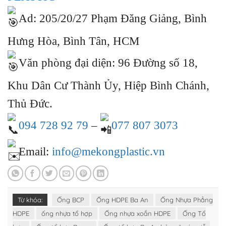
Ad: 205/20/27 Phạm Đăng Giảng, Bình
Hưng Hòa, Bình Tân, HCM
Văn phòng đại diện: 96 Đường số 18,
Khu Dân Cư Thành Ủy, Hiệp Bình Chánh,
Thủ Đức.
094 728 92 79
–
077 807 3073
Email:
info@mekongplastic.vn
Từ khóa:
Ống BCP
Ống HDPE Ba An
Ống Nhựa Phẳng
HDPE
ống nhựa tổ hợp
Ống nhựa xoắn HDPE
Ống Tổ