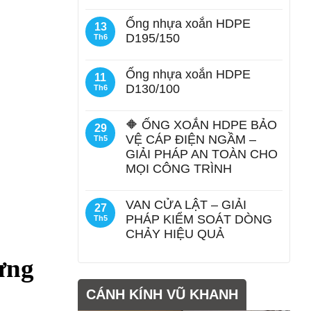
Ống nhựa xoắn HDPE
13
D195/150
Th6
Ống nhựa xoắn HDPE
11
D130/100
Th6
🔶 ỐNG XOẮN HDPE BẢO
29
VỆ CÁP ĐIỆN NGẦM –
Th5
GIẢI PHÁP AN TOÀN CHO
MỌI CÔNG TRÌNH
VAN CỬA LẬT – GIẢI
27
PHÁP KIỂM SOÁT DÒNG
Th5
CHẢY HIỆU QUẢ
ưng
CÁNH KÍNH VŨ KHANH