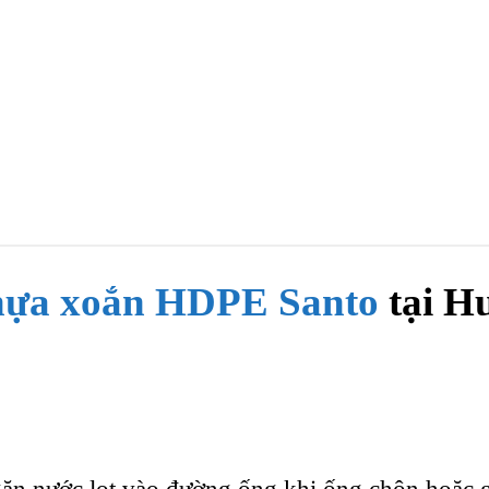
hựa xoắn HDPE Santo
tại H