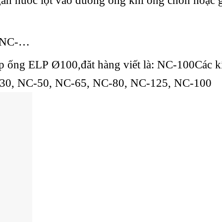
ăn nước lọt vào đường ống khi ống chôn hoặc 
õ: NC-…
p ống ELP Ø100,đăt hàng viết là: NC-100Các k
-30, NC-50, NC-65, NC-80, NC-125, NC-100