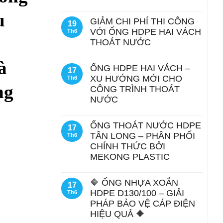
u
GIẢM CHI PHÍ THI CÔNG
19
VỚI ỐNG HDPE HAI VÁCH
Th6
THOÁT NƯỚC
à
ỐNG HDPE HAI VÁCH –
17
XU HƯỚNG MỚI CHO
Th6
ng
CÔNG TRÌNH THOÁT
NƯỚC
ỐNG THOÁT NƯỚC HDPE
17
TÂN LONG – PHÂN PHỐI
Th6
CHÍNH THỨC BỞI
MEKONG PLASTIC
🔶 ỐNG NHỰA XOẮN
17
HDPE D130/100 – GIẢI
Th6
PHÁP BẢO VỆ CÁP ĐIỆN
HIỆU QUẢ 🔶