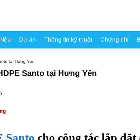
thiệu
Dự án
Thông tin kỹ thuật
Chứng chỉ
B
nto tại Hưng Yên
HDPE Santo tại Hưng Yên
m
ang
3
 Santo
cho công tác lắp đặt