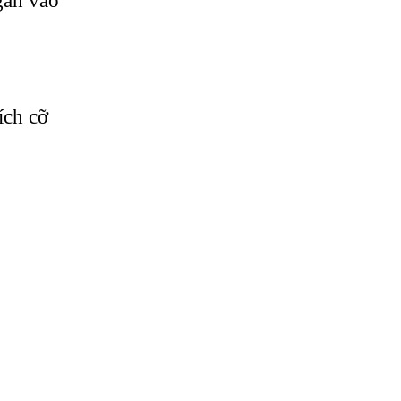
gắn vào
ích cỡ