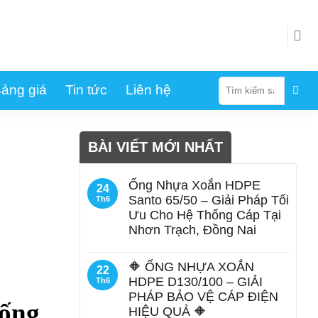
Tìm
ảng giá
Tin tức
Liên hệ
kiếm:
BÀI VIẾT MỚI NHẤT
Ống Nhựa Xoắn HDPE
24
Santo 65/50 – Giải Pháp Tối
Th6
Ưu Cho Hệ Thống Cáp Tại
Nhơn Trạch, Đồng Nai
🔶 ỐNG NHỰA XOẮN
22
HDPE D130/100 – GIẢI
Th6
PHÁP BẢO VỆ CÁP ĐIỆN
 ống
HIỆU QUẢ 🔶