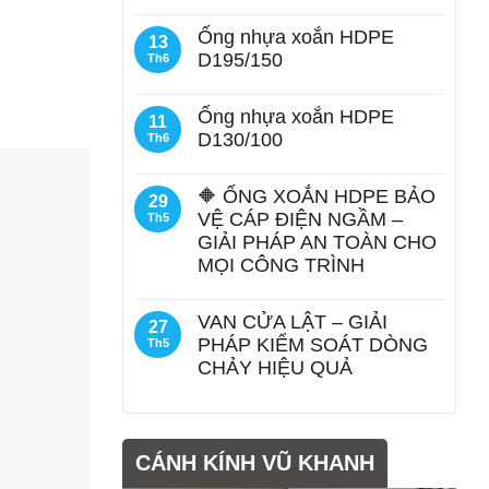
Ống nhựa xoắn HDPE
13
D195/150
Th6
Ống nhựa xoắn HDPE
11
D130/100
Th6
🔶 ỐNG XOẮN HDPE BẢO
29
VỆ CÁP ĐIỆN NGẦM –
Th5
GIẢI PHÁP AN TOÀN CHO
MỌI CÔNG TRÌNH
VAN CỬA LẬT – GIẢI
27
PHÁP KIỂM SOÁT DÒNG
Th5
CHẢY HIỆU QUẢ
CÁNH KÍNH VŨ KHANH