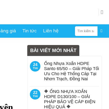
Tìm
ảng giá
Tin tức
Liên hệ
kiếm:
BÀI VIẾT MỚI NHẤT
Ống Nhựa Xoắn HDPE
24
Santo 65/50 – Giải Pháp Tối
Th6
Ưu Cho Hệ Thống Cáp Tại
Nhơn Trạch, Đồng Nai
🔶 ỐNG NHỰA XOẮN
22
HDPE D130/100 – GIẢI
Th6
PHÁP BẢO VỆ CÁP ĐIỆN
yên
HIỆU QUẢ 🔶