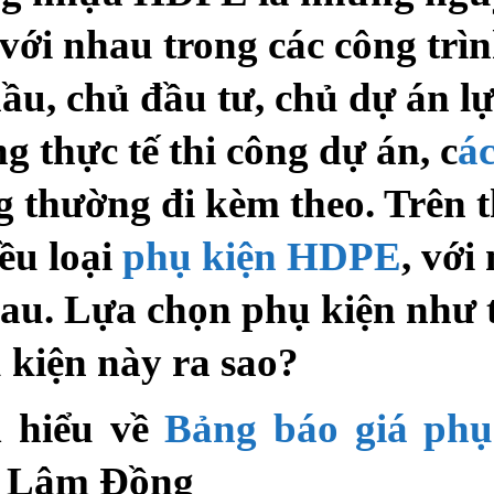
 với nhau trong các công trì
hầu, chủ đầu tư, chủ dự án l
thực tế thi công dự án, c
ác
 thường đi kèm theo. Trên t
ều loại
phụ kiện HDPE
, với
au. Lựa chọn phụ kiện như 
 kiện này ra sao?
m hiểu về
Bảng báo giá phụ
i Lâm Đồng