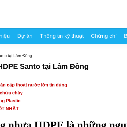
thiệu
Dự án
Thông tin kỹ thuật
Chứng chỉ
B
anto tại Lâm Đồng
 HDPE Santo tại Lâm Đồng
án cấp thoát nước lớn tin dùng
 chữa cháy
g Plastic
TỐT NHẤT
g nhựa HDPE là những ngu