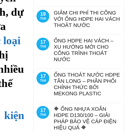
nh, dự
GIẢM CHI PHÍ THI CÔNG
19
VỚI ỐNG HDPE HAI VÁCH
Th6
ựa
THOÁT NƯỚC
 loại
ỐNG HDPE HAI VÁCH –
17
XU HƯỚNG MỚI CHO
Th6
hị
CÔNG TRÌNH THOÁT
NƯỚC
 nhiều
ỐNG THOÁT NƯỚC HDPE
17
thế
TÂN LONG – PHÂN PHỐI
Th6
CHÍNH THỨC BỞI
MEKONG PLASTIC
🔶 ỐNG NHỰA XOẮN
17
 kiện
HDPE D130/100 – GIẢI
Th6
PHÁP BẢO VỆ CÁP ĐIỆN
HIỆU QUẢ 🔶