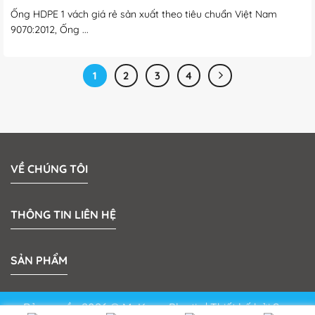
Ống HDPE 1 vách giá rẻ sản xuất theo tiêu chuẩn Việt Nam
9070:2012, Ống ...
1
2
3
4
VỀ CHÚNG TÔI
THÔNG TIN LIÊN HỆ
SẢN PHẨM
Bản quyền 2026 © MeKong Plastic | Thiết kế bởi
Sun