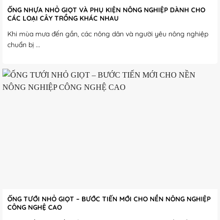
ỐNG NHỰA NHỎ GIỌT VÀ PHỤ KIỆN NÔNG NGHIỆP DÀNH CHO
CÁC LOẠI CÂY TRỒNG KHÁC NHAU
Khi mùa mưa đến gần, các nông dân và người yêu nông nghiệp
chuẩn bị ...
ỐNG TƯỚI NHỎ GIỌT – BƯỚC TIẾN MỚI CHO NỀN NÔNG NGHIỆP
CÔNG NGHỆ CAO