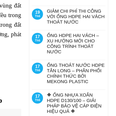
 vùng đất
GIẢM CHI PHÍ THI CÔNG
19
đều trong
VỚI ỐNG HDPE HAI VÁCH
Th6
THOÁT NƯỚC
trong đất
ởng, phát
ỐNG HDPE HAI VÁCH –
17
XU HƯỚNG MỚI CHO
Th6
CÔNG TRÌNH THOÁT
NƯỚC
ỐNG THOÁT NƯỚC HDPE
17
TÂN LONG – PHÂN PHỐI
Th6
CHÍNH THỨC BỞI
MEKONG PLASTIC
🔶 ỐNG NHỰA XOẮN
17
p
HDPE D130/100 – GIẢI
Th6
PHÁP BẢO VỆ CÁP ĐIỆN
HIỆU QUẢ 🔶