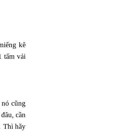
miếng kê
1 tấm vải
ề nó cũng
 đâu, cần
… Thì hãy