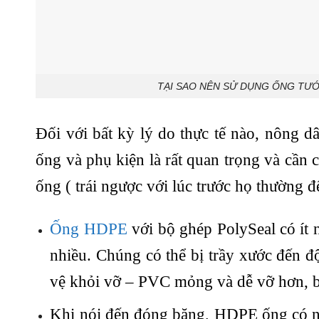
TẠI SAO NÊN SỬ DỤNG ỐNG TƯ
Đối với bất kỳ lý do thực tế nào, nông 
ống và phụ kiện là rất quan trọng và cần c
ống ( trái ngược với lúc trước họ thường 
Ống HDPE
với bộ ghép PolySeal có ít
nhiều. Chúng có thể bị trầy xước đến 
vệ khỏi vỡ – PVC mỏng và dễ vỡ hơn, b
Khi nói đến đóng băng, HDPE ống có nh