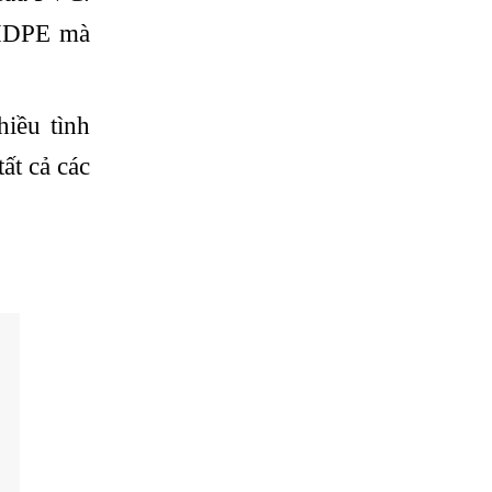
g HDPE mà
iều tình
ất cả các