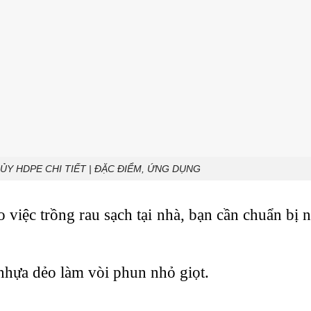
ỦY HDPE CHI TIẾT | ĐẶC ĐIỂM, ỨNG DỤNG
o việc trồng rau sạch tại nhà, bạn cần chuẩn bị 
hựa dẻo làm vòi phun nhỏ giọt.