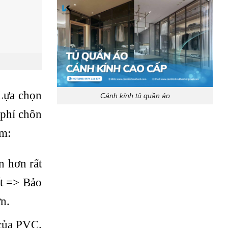
 Lựa chọn
Cánh kính tủ quần áo
 phí chôn
ồm:
n hơn rất
ất => Bảo
n.
 của PVC.