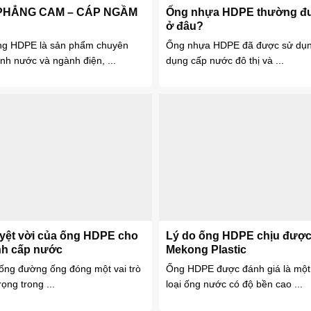
PHẲNG CAM – CÁP NGẦM
Ống nhựa HDPE thường đ
ở đâu?
g HDPE là sản phẩm chuyên
Ống nhựa HDPE đã được sử dụn
nh nước và ngành điện, ...
dụng cấp nước đô thị và ...
yệt vời của ống HDPE cho
Lý do ống HDPE chịu được 
ình cấp nước
Mekong Plastic
hống đường ống đóng một vai trò
Ống HDPE được đánh giá là một
ọng trong ...
loại ống nước có độ bền cao ...