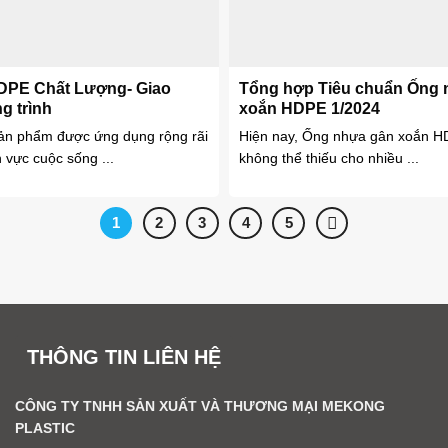
DPE Chất Lượng- Giao
Tổng hợp Tiêu chuẩn Ống 
g trình
xoắn HDPE 1/2024
n phẩm được ứng dụng rộng rãi
Hiện nay, Ống nhựa gân xoắn HD
h vực cuộc sống ...
không thể thiếu cho nhiều ...
1
2
3
4
5
THÔNG TIN LIÊN HỆ
CÔNG TY TNHH SẢN XUẤT VÀ THƯƠNG MẠI MEKONG
PLASTIC