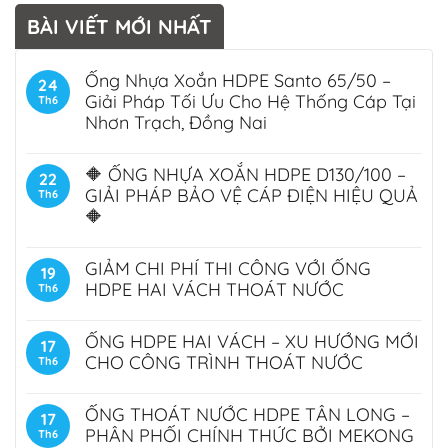
BÀI VIẾT MỚI NHẤT
Ống Nhựa Xoắn HDPE Santo 65/50 –
24
Giải Pháp Tối Ưu Cho Hệ Thống Cáp Tại
Th6
Nhơn Trạch, Đồng Nai
🔶 ỐNG NHỰA XOẮN HDPE D130/100 –
22
GIẢI PHÁP BẢO VỆ CÁP ĐIỆN HIỆU QUẢ
Th6
🔶
GIẢM CHI PHÍ THI CÔNG VỚI ỐNG
19
HDPE HAI VÁCH THOÁT NƯỚC
Th6
ỐNG HDPE HAI VÁCH – XU HƯỚNG MỚI
17
CHO CÔNG TRÌNH THOÁT NƯỚC
Th6
ỐNG THOÁT NƯỚC HDPE TÂN LONG –
17
PHÂN PHỐI CHÍNH THỨC BỞI MEKONG
Th6