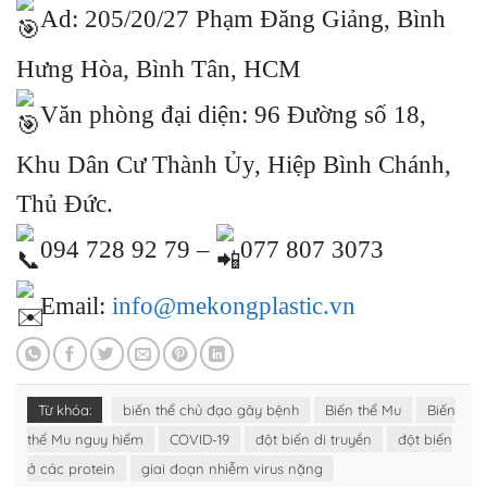
Ad: 205/20/27 Phạm Đăng Giảng, Bình
Hưng Hòa, Bình Tân, HCM
Văn phòng đại diện: 96 Đường số 18,
Khu Dân Cư Thành Ủy, Hiệp Bình Chánh,
Thủ Đức.
094 728 92 79 –
077 807 3073
Email:
info@mekongplastic.vn
Từ khóa:
biến thể chủ đạo gây bệnh
Biến thể Mu
Biến
thể Mu nguy hiểm
COVID-19
đột biến di truyền
đột biến
ở các protein
giai đoạn nhiễm virus nặng