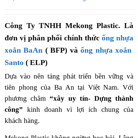
Công Ty TNHH Mekong Plastic. Là
đơn vị phân phối chính thức
ống nhựa
xoắn BaAn
( BFP) và
ống nhựa xoắn
Santo
( ELP)
Dựa vào nên tảng phát triển bền vững và
tiên phong của Ba An tại Việt Nam. Với
phương châm
“xây uy tín- Dựng thành
công”
kinh doanh vì lợi ích chung của
khách hàng.
Mekong Plastic không ngừng học hỏi. Lắng