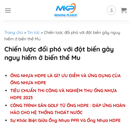
Skip
to
content
Trang chủ
»
Tin tức
»
Chiến lược đối phó với đột biến gây nguy
hiểm ở biến thể Mu
Chiến lược đối phó với đột biến gây
nguy hiểm ở biến thể Mu
ỐNG NHỰA HDPE LÀ GÌ? ƯU ĐIỂM VÀ ỨNG DỤNG CỦA
ỐNG NHỰA HDPE
TIÊU CHUẨN THI CÔNG VÀ NGHIỆM THU ỐNG NHỰA
HDPE 2023
CÔNG TRÌNH SÂN GOLF TỪ ỐNG HDPE : ĐÁP ỨNG HOÀN
HẢO CHO HỆ THỐNG THOÁT NƯỚC
Sự Khác Biệt Giữa Ống Nhựa PPR Và Ống Nhựa HDPE