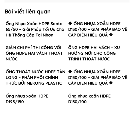
Bài viết liên quan
Ống Nhựa Xoắn HDPE Santo
🔶 ỐNG NHỰA XOẮN HDPE
65/50 – Giải Pháp Tối Ưu Cho
D130/100 – GIẢI PHÁP BẢO VỆ
Hệ Thống Cáp Tại Nhơn
CÁP ĐIỆN HIỆU QUẢ 🔶
Trạch, Đồng Nai
GIẢM CHI PHÍ THI CÔNG VỚI
ỐNG HDPE HAI VÁCH – XU
ỐNG HDPE HAI VÁCH THOÁT
HƯỚNG MỚI CHO CÔNG
NƯỚC
TRÌNH THOÁT NƯỚC
ỐNG THOÁT NƯỚC HDPE TÂN
🔶 ỐNG NHỰA XOẮN HDPE
LONG – PHÂN PHỐI CHÍNH
D130/100 – GIẢI PHÁP BẢO VỆ
THỨC BỞI MEKONG PLASTIC
CÁP ĐIỆN HIỆU QUẢ 🔶
Ống nhựa xoắn HDPE
Ống nhựa xoắn HDPE
D195/150
D130/100