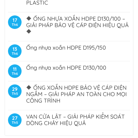
PLASTIC
🔶 ỐNG NHỰA XOẮN HDPE D130/100 –
17
GIẢI PHÁP BẢO VỆ CÁP ĐIỆN HIỆU QUẢ
Th6
🔶
Ống nhựa xoắn HDPE D195/150
13
Th6
Ống nhựa xoắn HDPE D130/100
11
Th6
🔶 ỐNG XOẮN HDPE BẢO VỆ CÁP ĐIỆN
29
NGẦM – GIẢI PHÁP AN TOÀN CHO MỌI
Th5
CÔNG TRÌNH
VAN CỬA LẬT – GIẢI PHÁP KIỂM SOÁT
27
DÒNG CHẢY HIỆU QUẢ
Th5